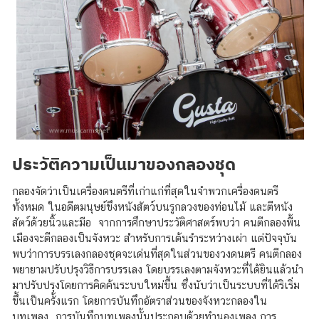
ประวัติความเป็นมาของกลองชุด
กลอง
จัดว่าเป็นเครื่องดนตรีที่เก่าแก่ที่สุดในจำพวกเครื่องดนตรี
ทั้งหมด
ในอดีตมนุษย์ขึงหนังสัตว์บนรูกลวงของท่อนไม้ และตีหนัง
สัตว์ด้วยนิ้วและมือ
จากการศึกษาประวัติศาสตร์พบว่า คนตีกลองพื้น
เมืองจะตีกลองเป็นจังหวะ สำหรับการเต้นรำระหว่างเผ่า
แต่ปัจจุบัน
พบว่าการบรรเลงกลองชุดจะเด่นที่สุดในส่วนของวงดนตรี
คนตีกลอง
พยายามปรับปรุงวิธีการบรรเลง
โดยบรรเลงตามจังหวะที่ได้ยินแล้วนำ
มาปรับปรุงโดยการคิดค้นระบบใหม่ขึ้น
ซึ่งนับว่าเป็นระบบที่ได้ริเริ่ม
ขึ้นเป็นครั้งแรก
โดยการบันทึกอัตราส่วนของจังหวะกลองใน
บทเพลง
การบันทึกบทเพลงนั้นประกอบด้วยทำนองเพลง การ