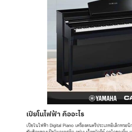
เปียโนไฟฟ้า คืออะไร
เปียโนไฟฟ้า Digital Piano เครื่องดนตรีประเภทอิเล็กทรอน
ซับซ้อมของเปียโนอะคูสติก อย่าง น้ำหนักคีย์ กลไกของลิ่ม แล