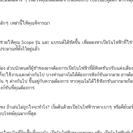
ยหลักๆ เหล่านี้ให้คุณพิจารณา
ยให้คุณ Scope รุ่น และ แบรนด์ได้ชัดขึ้น เพื่อมองหาเปียโนไฟฟ้าที่ใ
มาณทั้ตั้งไว้อยู่แล้ว
ต้อง ส่วนนักดนตรีผู้ช่ำชองอาจต้องการเปียโนไฟฟ้าที่มีฟังคชันปรับแต่งเสี
ารที่จะใช้งานแตกต่างกันไป บางท่านอาจไม่ได้ต้องการฟังก์ชันมากมาย อาจต้อง
อื่น ๆ ต่างกันไป ขึ้นอยู่กับความต้องการ หากคุณไม่ได้ใช้ฟังกชันมากมายก็
งก์ชันที่คุณต้องการ
 ถ้าเล่นไม่ถูกใจจะทำไง? เริ่มต้นด้วยเปียโนไฟฟ้าราคาเบาๆ หรือคีย์บอร์ดก
ตอบโจทย์คุณมากที่สุด
าดใหญ่โตที่กินพื้นที่มากนัก เปียโนไฟฟ้าขนาดพกพา หรือ เปียโนไฟฟ้าพับไ