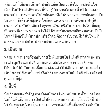
หรือบันทึกเสียงละเอียดๆ ฟังก์ชันถือเป็นส่วนนึงในการตัดสินใจ
เลือกซื้อเปียโนไฟฟ้า ส่วนนี้ขึ้นอยู่กับความต้องการที่จะใช้งานแตก
ต่างกันไป บางท่านอาจไม่ได้ต้องการฟังก์ชันมากมาย อาจต้องการเปีย
โนไฟฟ้า ที่เสียงดีที่สุดตรงใจที่สุด แต่บางท่านอาจต้องการฟังก์ชัน
ต่าง ๆ เช่น บันทึกเสียง Layers เสียง หรืออื่น ๆ ต่างกันไป ขึ้นอยู่
กับความต้องการ หากคุณไม่ได้ใช้ฟังกชันมากมายก็อาจมองหาเปียโน
ไฟฟ้าที่ฟังก์ชันไม่มากนัก หรือถ้าคุณต้องการใช้งานฟังก์ชันไหน ก็
อาจจะมองหาเปียโนไฟฟ้าที่มีฟังก์ชันที่คุณต้องการ
3. เป้าหมาย
หลาย ๆ ท่านอาจกังวลกับการเริ่มต้นด้วยเปียโนไฟฟ้าราคาแพง ถ้า
เล่นไม่ถูกใจจะทำไง? เริ่มต้นด้วยเปียโนไฟฟ้าราคาเบาๆ หรือ
คีย์บอร์ดก็ได้ อัพเกรดเมื่อเล่นคล่องแล้วก็ไม่เสียหาย หรือบางคนตั้ง
เป่้าในการใช้งานขึ้นเวทีจริงจังก็อาจมองหาเปียโนไฟฟ้าที่ตอบโจทย์
คุณมากที่สุด
4. พื้นที่
ข้อเล็กน้อยแต่สำคัญ ถ้าอยู่คอนโดอาจไม่อยากได้แบบตั้งขนาดใหญ่
โตที่กินพื้นที่มากนัก เปียโนไฟฟ้าขนาดพกพา หรือ เปียโนไฟฟ้าพับ
ได้ ก็คงจะตอบโจทย์คุณมากกว่า เพราะไม่กินพื้นที่มากนัก กลับกัน