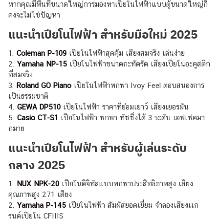
หากคุณมี่พื้นที่ขนาดใหญ่การมองหาเปียโนไฟฟ้าแบบตู้ขนาดใหญ่ก็
คงจะไม่ใช่ปัญหา
แนะนำเปียโนไฟฟ้า สำหรับมือใหม่ 2025
1.
Coleman P-109
เปียโนไฟฟ้าสุดคุ้ม เสียงสมจริง เล่นง่าย
2.
Yamaha NP-15
เปียโนไฟฟ้าขนาดกะทัดรัด เสียงเปียโนอะคูสติก
ที่สมจริง
3.
Roland GO Piano
เปียโนไฟฟ้าพกพา Ivoy Feel ตอบสนองการ
เป็นธรรมชาติ
4.
GEWA DP510
เปียโนไฟฟ้า ราคาที่ย่อมเยาว์ เสียงเยอรมัน
5.
Casio CT-S1
เปียโนไฟฟ้า พกพา ทัชชิ่งได้ 3 ระดับ เอฟเฟคมา
กมาย
แนะนำเปียโนไฟฟ้า สำหรับผู้เล่นระดับ
กลาง 2025
1.
NUX NPK-20
เปียโนดิจิทัลแบบพกพาประสิทธิภาพสูง เสียง
คุณภาพสูง 271 เสียง
2.
Yamaha P-145
เปียโนไฟฟ้า สัมผัสยอดเยี่ยม จำลองเสียงเเก
รนด์เปียโน CFIIIS