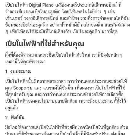
เปียโนไฟฟ้า Digital Piano เครื่องดนตรีประเภทอิเล็กทรอนิกส์ ที่
จำลองเสียงของเปียโนอะคูสติก โดยใช้เทคโนโลยีต่าง ๆ เช่น
เซ็นเซอร์ วงจรอิเล็กทรอนิกส์ และลำโพง รวมถึงการจำลองกลไลที่ซับ
ซ้อมของเปียโนอะคูสติก อย่าง น้ำหนักคีย์ กลไกของลิ่ม และสัมผัสต่าง
ๆ เพื่อให้คุณได้สัมผัสที่ใกล้เคียงกับ เปียโนอะคูสติก มากที่สุด
เปียโนไฟฟ้าที่ใช่สำหรับคุณ
สิ่งที่ต้องพิจารณาก่อนจะซื้อเปียโนไฟฟ้าตัวใหม่ เรามีปัจจัยหลักๆ
เหล่านี้ให้คุณพิจารณา
1. งบประมาณ
เปียโนไฟฟ้านั้นมีหลากหลายราคา การกำหนดงบประมาณจะช่วยให้
คุณ Scope รุ่น และ แบรนด์ได้ชัดขึ้น เพื่อมองหาเปียโนไฟฟ้าที่ใช่
ที่สุดสำหรับคุณ และการกำหนดงบประมาณยังช่วยให้การเลือกซื้อ
เปียโนไฟฟ้าของคุณไม่บานปลายอีกด้วย เพราะมีงบประมาณทั้ตั้งไว้
อยู่แล้ว
2. ฟังก์ชัน
มือใหม่ต้องการแค่เปียโนไฟฟ้าที่ช่วยฝึกเทคนิคเปียโนที่ถูกต้อง ส่วน
นักดนตรีผู้ช่ำชองอาจต้องการเปียโนไฟฟ้าที่มีฟังคชันปรับแต่งเสียง