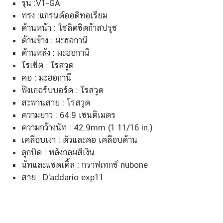
รุ่น :V1-GA
ทรง :แกรนด์ออดิทอเรียม
ด้านหน้า : โซลิดซิตก้าสปรูซ
ด้านข้าง : มะฮอกานี
ด้านหลัง : มะฮอกานี
โรเซ็ต : โรสวูด
คอ : มะฮอกานี
ฟิงเกอร์บบอร์ด : โรสวูด
สะพานสาย : โรสวูด
ความยาว : 64.9 เซนติเมตร
ความกว้างนัท : 42.9mm (1 11/16 in.)
เคลือบเงา : ตัวและคอ เคลือบด้าน
ลูกบิด : หลังกลมสีเงิน
นัทและแซดเดิ้ล : กราฟเทกซ์ nubone
สาย : D’addario exp11