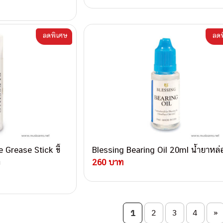
ลดพิเศษ
ลดพ
 Grease Stick ขี้
Blessing Bearing Oil 20ml น้ำยาหล่อ
ง
260 บาท
on
1
2
3
4
»