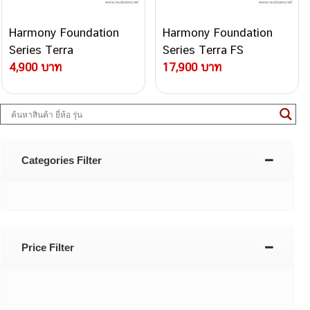
Harmony Foundation
Harmony Foundation
Series Terra
Series Terra FS
Dreadnought กีตาร์โปร่ง
4,900 บาท
Dreadnought, GA
17,900 บาท
Cutaway, OM กีตาร์โปร่ง
Categories Filter
Price Filter