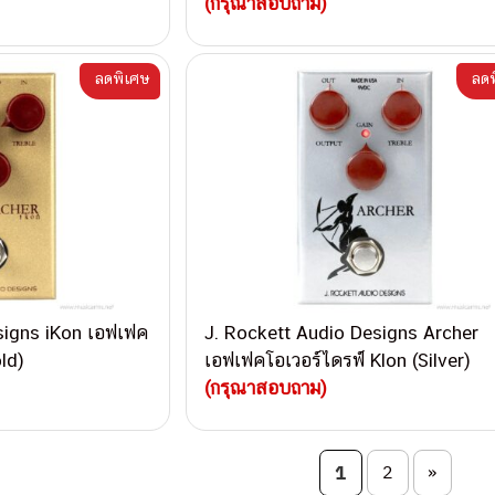
(กรุณาสอบถาม)
ลดพิเศษ
ลดพ
signs iKon เอฟเฟค
J. Rockett Audio Designs Archer
ld)
เอฟเฟคโอเวอร์ไดรฟ์ Klon (Silver)
(กรุณาสอบถาม)
on
1
2
»