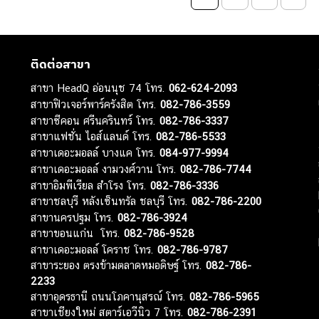
ติดต่อสาขา
สาขา HeadQ อ่อนนุช 74 โทร.
062-624-2093
สาขาฟิวเจอร์พาร์ครังสิต โทร.
082-786-3559
สาขาซีคอน ศรีนครินทร์ โทร.
082-786-3337
สาขาแฟชั่น ไอส์แลนด์ โทร.
082-786-5533
สาขาเดอะมอลล์ บางแค โทร.
084-977-9994
สาขาเดอะมอลล์ งามวงศ์วาน โทร.
082-786-7744
สาขาอิมพีเรียล สำโรง โทร.
082-786-3336
สาขาชลบุรี หลังเซ็นทรัล ชลบุรี โทร.
082-786-2200
สาขานครปฐม โทร.
082-786-3924
สาขาขอนแก่น โทร.
082-786-9528
สาขาเดอะมอลล์ โคราช โทร.
082-786-9787
สาขาระยอง ตรงข้ามตลาดหมอดิษฐ์ โทร.
082-786-
2233
สาขาอุดรธานี ถนนโภคานุสรณ์ โทร.
082-786-5965
สาขาเชียงใหม่ สตาร์เอวีนิว 7 โทร.
082-786-2391