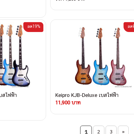
ลด19%
ลดพ
เบสไฟฟ้า
Keipro KJB-Deluxe เบสไฟฟ้า
11,900 บาท
on
1
2
3
»