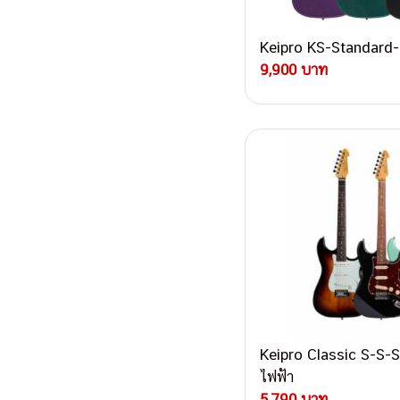
Keipro KS-Standard-G
9,900 บาท
Keipro Classic S-S-
ไฟฟ้า
5,790 บาท