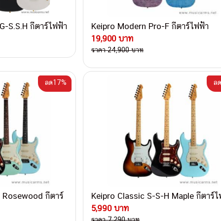
-S.S.H กีตาร์ไฟฟ้า
Keipro Modern Pro-F กีตาร์ไฟฟ้า
19,900 บาท
ราคา 24,900 บาท
ลด17%
ลด
S Rosewood กีตาร์
Keipro Classic S-S-H Maple กีตาร์ไ
5,990 บาท
ราคา 7,290 บาท