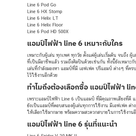
Line 6 Pod Go
Line 6 HX Stomp
Line 6 Helix LT
Line 6 Helix Floor
Line 6 Pod HD 500X
แอมป์ไฟฟ้า line 6 เหมาะกับใคร
เหมาะกับผู้เล่น ทุกเพศ ทุกวัย ตั้งแต่ผู้เล่นเริ่มต้น จนถึง ผู้เ
ที่เป็นมีอาชีพแล้ว รวมถึงศิลปินด้วยเช่นกัน ทั้งนี้ยังเหมาะกับ
เล่นที่กำลังมองหา แอมป์ที่มี เอฟเฟค ปรีแอมป์ ต่างๆ ที่คร
ไว้ใช้งานอีกด้วย
ทำไมถึงต้องเลือกซื้อ แอมป์ไฟฟ้า lin
เพราะแอมป์ไฟฟ้า Line 6 เป็นแอมป์ ที่มีคุณภาพเสียงที่ดี 
ยังเป็นแอมป์ที่ตอบสนองผู้เล่นทุกการใช้งาน มีเอฟเฟค ต่า
ให้เลือกใช้มากมาย พร้อมความสะดวกสบายในการใช้งานอี
แอมป์ไฟฟ้า line 6 รุ่นที่แนะนำ
Line 6 Spider V 20 MK II