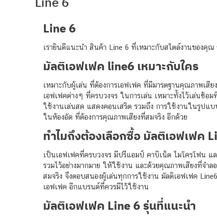
Line 6
Line 6
เรายินดีแนะนำ สินค้า Line 6 ที่เหมาะกับสไตล์งานของคุณ
มัลติเอฟเฟค line6 เหมาะกับใคร
เหมาะกับผู้เล่น ที่ต้องการเอฟเฟค ที่มีมารตฐานคุณภาพเสียง
เอฟเฟคต่างๆ ที่ครบวงจร ในการเล่น เหมาะทั้งไว้เล่นซ้อมที่
ใช้งานเล่นสด แสดงคอนเสริต รวมถึง การใช้งานในรูปแบบ
ในห้องอัด ที่ต้องการคุณภาพเสียงที่สมจริง อีกด้วย
ทำไมถึงต้องเลือกซื้อ มัลติเอฟเฟค L
เป็นเอฟเฟคที่ครบวงจร มีปรีแอมป์ คาบิเน็ต ไมโครโฟน แ
รวมไว้อย่างมากมาย ให้ใช้งาน และด้วยคุณภาพเสียงที่จำลอ
สมจริง จึงตอบสนองผู้เล่นทุกการใช้งาน มัลติเอฟเฟค Line6 
เอฟเฟค อีกแบรนด์ที่ควรมีไว้ใช้งาน
มัลติเอฟเฟค Line 6 รุ่นที่แนะนำ