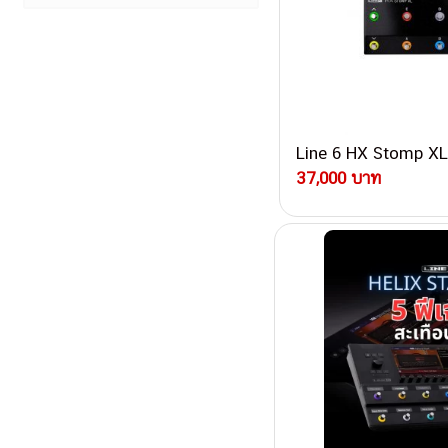
Line 6 HX Stomp XL
37,000 บาท