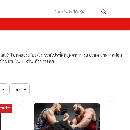
คุณเข้าไปทดลองเสียงจริง รวมโปรที่ดีที่สุดจากทางแบรนด์ สามารถผ่อน
ึงบ้านภายใน 1-3วัน ทั่วประเทศ
»
Last »
พิเศษ