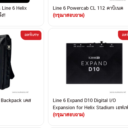
น Line 6 Helix
Line 6 Powercab CL 112 คาบิเนต
ง!!
(กรุณาสอบถาม)
ลดพิเศษ
ลดพ
m Backpack เคส
Line 6 Expand D10 Digital I/O
Expansion for Helix Stadium เอฟเ
กีตาร์
(กรุณาสอบถาม)