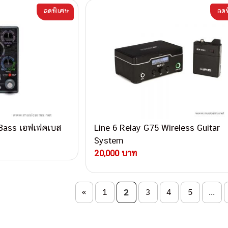
ลดพิเศษ
ลดพ
 Bass เอฟเฟคเบส
Line 6 Relay G75 Wireless Guitar
System
20,000 บาท
on
«
1
2
3
4
5
...