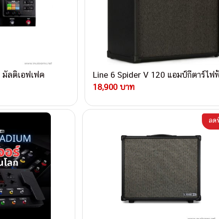
 มัลติเอฟเฟค
Line 6 Spider V 120 แอมป์กีตาร์ไฟฟ
18,900 บาท
ลดพ