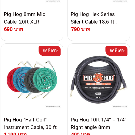
Pig Hog 8mm Mic
Pig Hog Hex Series
Cable, 20ft XLR
Silent Cable 18.6 ft ,
Microphone Cable
690 บาท
Right Angle Cable
790 บาท
ลดพิเศษ
ลดพิเศษ
Pig Hog “Half Coil”
Pig Hog 10ft 1/4″ – 1/4″
Instrument Cable, 30 ft
Right angle 8mm
Cable
1,190 บาท
Instrument Cable
400 บาท