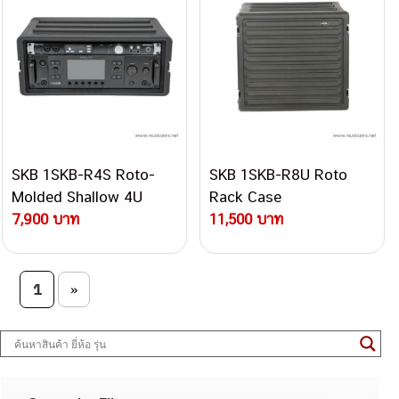
SKB 1SKB-R4S Roto-
SKB 1SKB-R8U Roto
Molded Shallow 4U
Rack Case
Rack Case
7,900 บาท
11,500 บาท
Post navigation
1
»