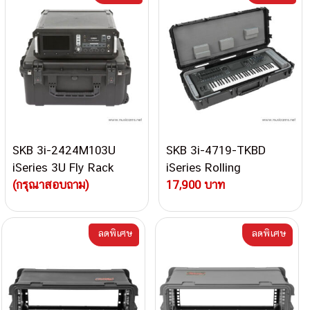
SKB 3i-2424M103U
SKB 3i-4719-TKBD
iSeries 3U Fly Rack
iSeries Rolling
Case – 20″
(กรุณาสอบถาม)
Waterproof 61-key
17,900 บาท
Wide Keyboard Case
ลดพิเศษ
ลดพิเศษ