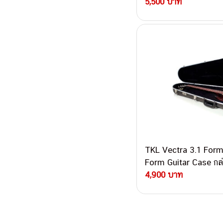
Hardshell Guitar Case
5,500 บาท
TKL Vectra 3.1 Form
Form Guitar Case กล่
4,900 บาท
Post navigati