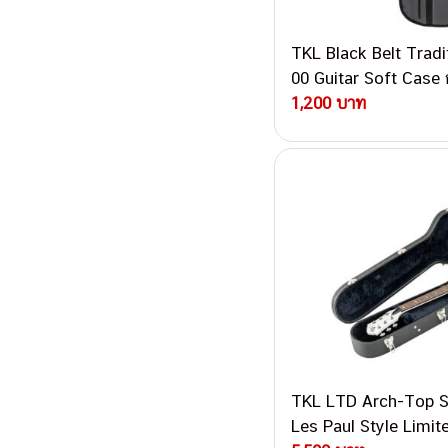
TKL Black Belt Tradit
00 Guitar Soft Case 
สิก
1,200 บาท
TKL LTD Arch-Top S
Les Paul Style Limit