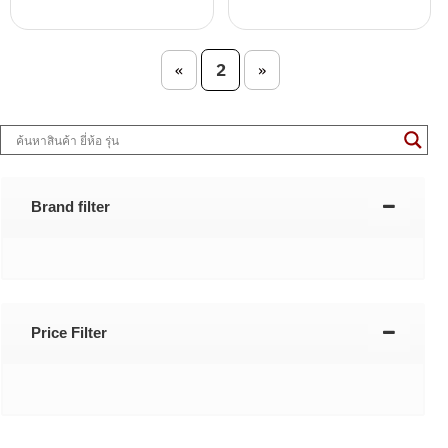
Post navigation
2
«
»
Brand filter
Price Filter