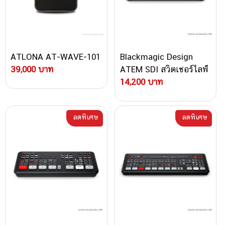
ATLONA AT-WAVE-101
Blackmagic Design
39,000 บาท
ATEM SDI สวิตเชอร์ไลฟ์
โปรดักชัน
14,200 บาท
ลดพิเศษ
ลดพิเศษ