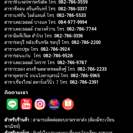
สาขาฟิวเจอร์พาร์ครังสิต โทร.
082-786-3559
สาขาซีคอน ศรีนครินทร์ โทร.
082-786-3337
สาขาแฟชั่น ไอส์แลนด์ โทร.
082-786-5533
สาขาเดอะมอลล์ บางแค โทร.
084-977-9994
สาขาเดอะมอลล์ งามวงศ์วาน โทร.
082-786-7744
สาขาอิมพีเรียล สำโรง โทร.
082-786-3336
สาขาชลบุรี หลังเซ็นทรัล ชลบุรี โทร.
082-786-2200
สาขานครปฐม โทร.
082-786-3924
สาขาขอนแก่น โทร.
082-786-9528
สาขาเดอะมอลล์ โคราช โทร.
082-786-9787
สาขาระยอง ตรงข้ามตลาดหมอดิษฐ์ โทร.
082-786-2233
สาขาอุดรธานี ถนนโภคานุสรณ์ โทร.
082-786-5965
สาขาเชียงใหม่ สตาร์เอวีนิว 7 โทร.
082-786-2391
ติดตามเรา
สำหรับร้านค้า :
สามารถติดต่อสอบถามราคาส่ง (ต้องมีทะเบียน
พาณิชย์)
สำหรับองค์กร :
รับทำใบเสนอราคาเพื่องานโรงเรียน ราชการ