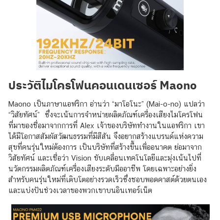
ประวัติไมโครโฟนคอนเดนเซอร์ Maono
Maono เป็นภาษาแอฟริกา อ่านว่า “มาโอโนะ” (Mai-o-no) แปลว่า
“วิสัยทัศน์” ซึ่งจะเน้นการจำหน่ายผลิตภัณฑ์เครื่องเสียงไมโครโฟน
ที่มาของชื่อมาจากการที่ Alex เจ้าของบริษัททำงานในแอฟริกา เขา
ได้มีโอกาสสัมผัสวัฒนธรรมที่มีสีสัน จึงอยากสร้างแบรนด์แห่งความ
สุขที่คนรุ่นใหม่ต้องการ เป็นบริษัทที่สร้างขึ้นเพื่ออนาคต ย่อมาจาก
วิสัยทัศน์ และเชื่อว่า Vision ขับเคลื่อนเทคโนโลยีและมุ่งเน้นไปที่
นวัตกรรมผลิตภัณฑ์เครื่องเสียงระดับมืออาชีพ โดยเฉพาะอย่างยิ่ง
สำหรับคนรุ่นใหม่ที่เติบโตอย่างรวดเร็วซึ่งชอบพอดคาสต์ด้วยตนเอง
และแบ่งปันช่วงเวลาของพวกเขาบนอินเทอร์เน็ต