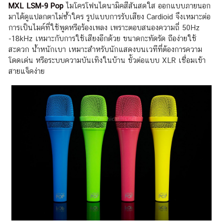
MXL LSM-9 Pop
ไมโครโฟนไดนามิคสีสันสดใส ออกแบบภายนอก
มาได้ดูแปลกตาไม่ซ้ำใคร รูปแบบการรับเสียง Cardioid จึงเหมาะต่อ
การเป็นไมค์ที่ใช้พูดหรือร้องเพลง เพราะตอบสนองความถี่ 50Hz
-18kHz เหมาะกับการใช้เสียงอีกด้วย ขนาดกะทัดรัด ถือง่ายใช้
สะดวก น้ำหนักเบา เหมาะสำหรับนักแสดงบนเวทีที่ต้องการความ
โดดเด่น หรือระบบความบันเทิงในบ้าน ขั้วต่อแบบ XLR เชื่อมเข้า
สายแจ็คง่าย