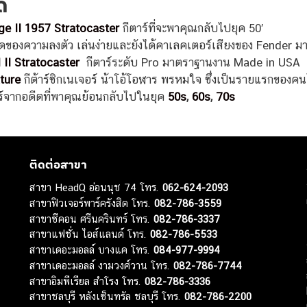
ี
e II 1957 Stratocaster
กีตาร์ที่จะพาคุณกลับไปยุค 50′
สุดของความลงตัว เล่นง่ายและยังได้คาเลคเตอร์เสียงของ Fender 
 II Stratocaster
กีตาร์ระดับ Pro มาตราฐานงาน Made in USA
ture
กีต้าร์ซิกเนเจอร์ น้าโอ้โอฬาร พรหมใจ ซึ่งเป็นรายแรกของ
าร์จากอดีตที่พาคุณย้อนกลับไปในยุค
50s
,
60s
,
70s
ติดต่อสาขา
สาขา HeadQ อ่อนนุช 74 โทร.
062-624-2093
สาขาฟิวเจอร์พาร์ครังสิต โทร.
082-786-3559
สาขาซีคอน ศรีนครินทร์ โทร.
082-786-3337
สาขาแฟชั่น ไอส์แลนด์ โทร.
082-786-5533
สาขาเดอะมอลล์ บางแค โทร.
084-977-9994
สาขาเดอะมอลล์ งามวงศ์วาน โทร.
082-786-7744
สาขาอิมพีเรียล สำโรง โทร.
082-786-3336
สาขาชลบุรี หลังเซ็นทรัล ชลบุรี โทร.
082-786-2200