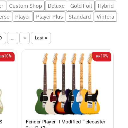
er
Custom Shop
Deluxe
Gold Foil
Hybrid
erse
Player
Player Plus
Standard
Vintera
0
...
»
Last »
ลด10%
ลด10%
S
Fender Player II Modified Telecaster