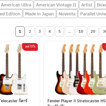
American Ultra
American Vintage II
Artist
Box
ed Edition
Made in Japan
Noventa
Parallel Univ
on
1
2
3
4
5
...
10
20
3
ลด10%
elecaster กีตาร์
Fender Player II Stratocaster HS