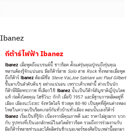
Ibanez
กีต้าร์ไฟฟ้า Ibanez
Ibanez
เมื่อพูดถึงแบรนด์นี้ ชาวร็อค ตั้งแต่รุ่นคุณปู่จนถึงรุ่นคุณ
หลานต้องรู้จักแน่นอน มือกีต้าร์สาย
Solo
สาย
Rock
ทั้งหลายเมื่อพูด
ถึงกีต้าร์
Ibanez
ต้องมีชื่อ
Steve Vai,Joe Satriani และ Paul Gilbert
ขึ้นมาเป็นลำดับต้นๆ อย่างแน่นอน เพราะเค้าเหล่านี้ ต่างเป็นนัก
กีต้าร์ฝีมือพระกาฬ ที่เลือกใช้
Ibanez
นั้นเป็นกีต้าร์สัญชาติญี่ปุ่นโดย
แท้ ก่อตั้งโดยคุณ โฮชิโนะ กักกิ เมื่อปี 1957 และมีฐานการผลิตอยู่ที่
เมือง เมืองนะโงะยะ จังหวัดไอจิ ช่วงยุค 80-90 เป็นยุคที่ผู้คนต่างหลง
ไหลในความเป็นร็อคเกอร์กันทั่วบ้านทั่วเมือง ตอนนั้นเองกีต้าร์
Ibanez
เริ่มเป็นที่รู้จัก เนื่องจากมีคุณภาพดี และ ราคาไม่สูงมาก บวก
กับ รูปทรงที่เป็นเอกลักษณ์ในสไตล์ชาวร็อค รวมถึงการร่วมงานกับ
มือกีต้าร์หลายท่านและได้ผลิตรุ่นซิกเนอเจอร์ของศิลปินเหล่านี้ออกมา