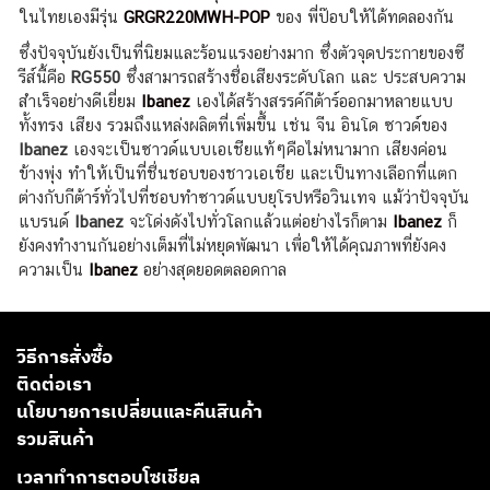
ในไทยเองมีรุ่น
GRGR220MWH-POP
ของ พี่ป๊อบให้ได้ทดลองกัน
ซึ่งปัจจุบันยังเป็นที่นิยมและร้อนแรงอย่างมาก ซึ่งตัวจุดประกายของซี
รีส์นี้คือ
RG550
ซึ่งสามารถสร้างชื่อเสียงระดับโลก และ ประสบความ
สำเร็จอย่างดีเยี่ยม
Ibanez
เองได้สร้างสรรค์กีต้าร์ออกมาหลายแบบ
ทั้งทรง เสียง รวมถึงแหล่งผลิตที่เพิ่มขึ้น เช่น จีน อินโด ซาวด์ของ
Ibanez
เองจะเป็นซาวด์แบบเอเชียแท้ๆคือไม่หนามาก เสียงค่อน
ข้างพุ่ง ทำให้เป็นที่ชื่นชอบของชาวเอเชีย และเป็นทางเลือกที่แตก
ต่างกับกีต้าร์ทั่วไปที่ชอบทำซาวด์แบบยุโรปหรือวินเทจ แม้ว่าปัจจุบัน
แบรนด์
Ibanez
จะโด่งดังไปทั่วโลกแล้วแต่อย่างไรก็ตาม
Ibanez
ก็
ยังคงทำงานกันอย่างเต็มที่ไม่หยุดพัฒนา เพื่อให้ได้คุณภาพที่ยังคง
ความเป็น
Ibanez
อย่างสุดยอดตลอดกาล
วิธีการสั่งซื้อ
ติดต่อเรา
นโยบายการเปลี่ยนและคืนสินค้า
รวมสินค้า
เวลาทำการตอบโซเชียล