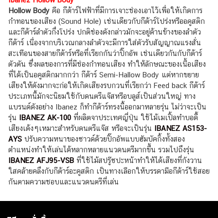
Hollow Body
คือ กีต้าร์ไฟฟ้าที่มีการเจาะช่องเอาไว้เพื่อให้เกิดการ
กำทอนของเสียง (Sound Hole) เช่นเดียวกับกีต้าร์โปร่งหรืออคูสติก
และกีต้าร์ลำตัวกึ่งโปร่ง ปกติช่องดังกล่าวมักจะอยู่ด้านข้างของลำตัว
กีต้าร์ เนื่องจากบริเวณกลางลำตัวจะมีการใส่ตัวรับสัญญาณแรงสั่น
สะเทือนของสายกีต้าร์หรือที่เรียกกันว่าปิ๊กอัพ
เช่นเดียวกันกับกีต้าร์
ตัวตัน ซึ่งผลของการที่มีช่องกำทอนเสียง ทำให้ลักษณะของเนื้อเสียง
ที่ได้เป็นอคูสติกมากกว่า กีต้าร์ Semi-Hallow Body แต่หากขยาย
เสียงให้ดังมากจะก่อให้เกิดเสียงรบกวนที่เรียกว่า Feed back กีต้าร์
ประเภทนี้มักจะนิยมใช้กับดนตรีแจ๊สหรือบลูส์เป็นส่วนใหญ่ ทาง
แบรนด์ดังอย่าง Ibanez ก็ทำกีต้าร์ทรงนี้ออกมาหลายรุ่น ไม่ว่าจะเป็น
รุ่น
IBANEZ AK-100
ที่ผลิตจาประเทศญี่ปุ่น ใช้ไม้เมเปิ้ลทำบอดี้
เสียงเด้งๆเหมาะสำหรับดนตรีแจ๊ส หรือจะเป็นรุ่น
IBANEZ AS153-
AYS
ปรับความหนาของซาวด์ด้วยปิ๊กอัพแบบฮัมบัคกิ้งทั้งสอง
ตำแหน่งทำให้เล่นได้หลากหลายแนวดนตรีมากขึ้น รวมไปถึงรุ่น
IBANEZ AFJ95-VSB
ที่ใช้ไม้สปรู๊ซปะหน้าทำให้ได้เสียงที่กังวาน
ใสคล้ายคลึงกับกีต้าร์อะคูสติก เป็นทางเลือกให้บรรดามือกีต้าร์ใช้สอย
กันตามความชอบและแนวดนตรีที่เล่น