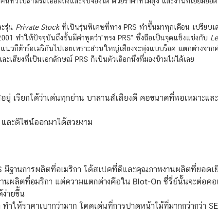
่คนทั่วไปสามรถเอื้อมถึงและจับจองได้ ด้วยราคาที่ไม่สูง และงานที่เยี่ยมย
ละรุ่น
Private Stock
ที่เป็นรุ่นพิเศษที่ทาง PRS ทำขึ้นมาทุกเดือน เปรียบ
01 ทำให้ปัจจุบันถึงขั้นมีคำพูดว่า”ทรง PRS” ซึ่งถือเป็นจุดแข็งแข่งกับ
Le
ีกแนวกีต้าร์อเมริกันไปเลยเพราะส่วนใหญ่เสียงจะพุ่งแบบร็อค แตกต่างจากค่
ละเสียงที่เป็นเอกลักษณ์ PRS ก็เป็นตัวเลือกนึงที่มองข้ามไม่ได้เลย
ใสอยู่ เรียกได้ว่าเด่นทุกย่าน บาลานส์เสียงดี คอขนาดที่พอเหมาะและน
ื่น และดีไซน์ออกมาได้สวยงาม
 PRS มีฐานการผลิตที่อเมริกา ได้สเปคที่ดีและคุณภาพงานผลิตที่ยอดเ
นผลิตที่อมริกา แต่ความแตกต่างคือใน Blot-On ซี่รี่ย์นั้นจะต่อคอแบบ
่ายขึ้น
า ทำให้ราคาเบากว่ามาก โดดเด่นที่การปาดหน้าไม้ที่มากกว่ากว่า SE 