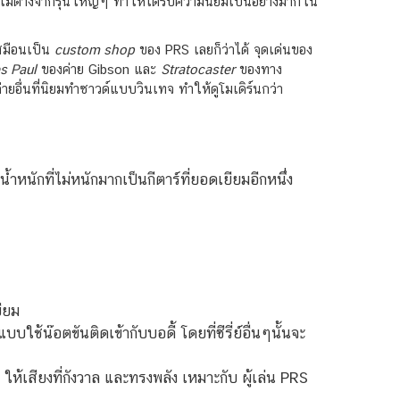
อดไม่ต่างจากรุ่นใหญ่ๆ ทำให้ได้รับความนิยมเป็นอย่างมากใน
เสมือนเป็น
custom shop
ของ PRS เลยก็ว่าได้ จุดเด่นของ
s Paul
ของค่าย Gibson และ
Stratocaster
ของทาง
ายอื่นที่นิยมทำซาวด์แบบวินเทจ ทำให้ดูโมเดิร์นกว่า
้ำหนักที่ไม่หนักมากเป็นกีตาร์ที่ยอดเยียมอีกหนึ่ง
ยียม
ใช้น๊อตขันติดเข้ากับบอดี้ โดยที่ซีรี่ย์อื่นๆนั้นจะ
ให้เสียงที่กังวาล และทรงพลัง เหมาะกับ ผู้เล่น PRS