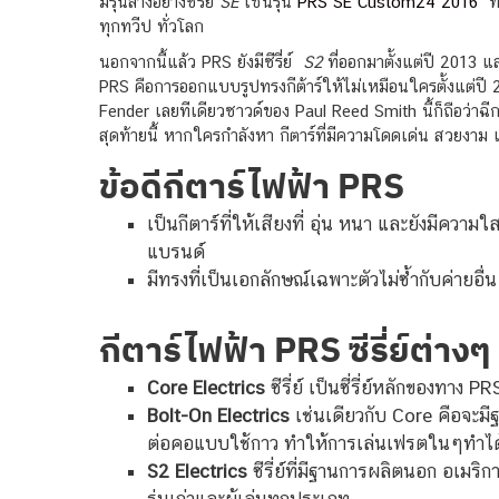
มีรุ่นล่างอย่างซีรีย์
SE
เช่นรุ่น
PRS SE Custom24 2016
ที
ทุกทวีป ทั่วโลก
นอกจากนี้แล้ว PRS ยังมีซีรี่ย์
S2
ที่ออกมาตั้งแต่ปี 2013 แ
PRS คือการออกแบบรูปทรงกีต้าร์ให้ไม่เหมือนใครตั้งแต่ปี 20
Fender เลยทีเดียวซาวด์ของ Paul Reed Smith นี้ก็ถือว่าฉ
สุดท้ายนี้ หากใครกำลังหา กีตาร์ที่มีความโดดเด่น สวยงาม แ
ข้อดีกีตาร์ไฟฟ้า PRS
เป็นกีตาร์ที่ให้เสียงที่ อุ่น หนา และยังมีความ
แบรนด์
มีทรงที่เป็นเอกลักษณ์เฉพาะตัวไม่ซ้ำกับค่ายอ
กีตาร์ไฟฟ้า PRS ซีรี่ย์ต่างๆ
Core Electrics
ซีรี่ย์ เป็นซี่รี่ย์หลักของทาง
Bolt-On Electrics
เช่นเดียวกับ Core คือจะมีฐา
ต่อคอแบบใช้กาว ทำให้การเล่นเฟรตในๆทำได้ง
S2 Electrics
ซีรี่ย์ที่มีฐานการผลิตนอก อเมริก