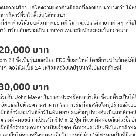
ตนอกอเมริกา แต่ใหความแตกต่างคือคอที่ออกแบบมาบางกว่า ไม้หนาที
การกีตาร์ที่วาไรตี้เล่นได้ทุกแนว
็มที่สุด ด้วยไม้แบบคัดเกรดอย่างดี ไม่ว่าจะเป็นไม้หายากต่างๆ หรือไ
ร์ พร้อมกับความเป็น limited เหมาะกับนักสะสมเป้นอย่างมาก
 20,000 บาท
m 24 ซึ่งเป็นรุ่นยอดนิยม PRS ขึ้นมาใหม่ โดยมีการปรับวัสดุไม้เ
น่นๆ คอไม้เมเปิ้ล 24 เฟร็ตและอิยเลย์รูปนกที่เป็นเอกลักษณ์
 30,000 บาท
ร่วมกับ John Mayer ในราคาประหยัดลงกว่าเดิม ซึ่งบอดี้จะเป็นไม้ป
นิ้ว อัดแน่นไปด้วยความสามารถในการเล่นที่ทันสมัยในรูปลักษณ์แบบ
จมือกีต้าร์และเป็นกีต้าร์ในฝันหลายคนด้วยรูปทรงอันเป็นเอกลักษณ์ ซ
ne กดตัดคอยล์ มาเป็นสวิทช์ Mini 2 ปุ่ม ที่แยกตัดคอยล์แต่ละปิ๊กอ
ี่มือกีต้าร์หลายคนอยากเป็นเจ้าของ ทั้งทรงและเสียงที่เป็นเอกลักษณ
งที่กลมกลืนไม่หนาหรือบางจนเกินไป ปะหน้าด้วยไม้เฟรมเมเปิ้ลที่ม