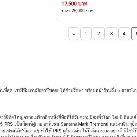
17,500 บาท
ราคา 25,000 บาท
on
«
1
2
3
4
นที่สุด เรามีทีมงานมืออาชีพคอยให้คำปรึกษา พร้อมหน้าร้านถึง 6 สาขาใกล้บ
ร์ยีห้อใหญ่จากอเมริกาอีกหนึ่งยี่ห้อที่ได้รับความนิยมทั่วโลก โดยมี อินเลย์
ช้
PRS
เป็นกีตาร์คู่กาย อาทิเช่น Santana,
Mark Tremonti
และคนอื่นๆอีก
ด้วยเฟรมไม้ชนิดต่างๆ ทำให้
PRS
ดูโดดเด่น ไม้ที่คัดเกรดมาอย่างดี ดีไซ