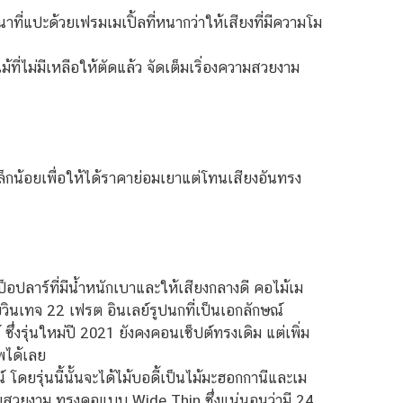
่แปะด้วยเฟรมเมเปิ้ลที่หนากว่าให้เสียงที่มีความโม
ม้ที่ไม่มีเหลือให้ตัดแล้ว จัดเต็มเริ่องความสวยงาม
ล็กน้อยเพื่อให้ได้ราคาย่อมเยาแต่โทนเสียงอันทรง
็อปลาร์ที่มีน้ำหนักเบาและให้เสียงกลางดี คอไม้เม
วินเทจ 22 เฟรต อินเลย์รูปนกที่เป็นเอกลักษณ์
ึ่งรุ่นใหม่ปี 2021 ยังคงคอนเซ็ปต์ทรงเดิม แต่เพิ่ม
ัพได้เลย
์ โดยรุ่นนี้นั้นจะได้ไม้บอดี้เป็นไม้มะฮอกกานีและเม
ีลายสวยงาม ทรงคอแบบ Wide Thin ซึ่งแน่นอนว่ามี 24