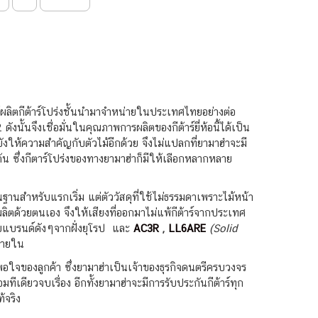
้ผลิตกีต้าร์โปร่งชั้นนำมาจำหน่ายในประเทศไทยอย่างต่อ
ดังนั้นจึงเชื่อมั่นในคุณภาพการผลิตของกีต้าร์ยี่ห้อนี้ได้เป็น
งให้ความสำคัญกับตัวไม้อีกด้วย จึงไม่แปลกที่ยามาฮ๋าจะมี
 ซึ่งกีตาร์โปร่งของทางยามาฮ่าก็มีให้เลือกหลากหลาย
้นฐานสำหรับแรกเริ่ม แต่ตัววัสดุที่ใช้ไม่ธรรมดาเพราะไม้หน้า
รผลิตด้วยตนเอง จึงให้เสียงที่ออกมาไม่แพ้กีต้าร์จากประเทศ
แบรนด์ดังๆจากฝั่งยุโรป
และ
AC3R
,
LL6ARE
(Solid
ศภายใน
งพอใจของลูกค้า ซึ่งยามาฮ่าเป็นเจ้าของธุรกิจดนตรีครบวงจร
เดียวจบเรื่อง อีกทั้งยามาฮ่าจะมีการรับประกันกีต้าร์ทุก
้จริง