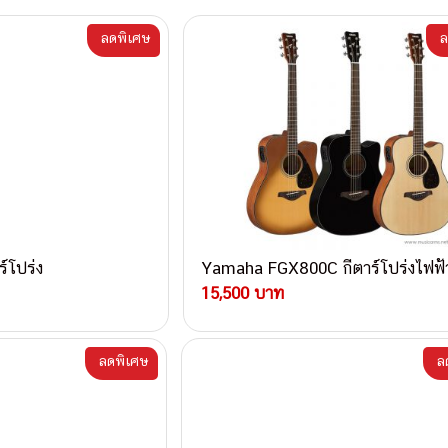
ลดพิเศษ
ล
์โปร่ง
Yamaha FGX800C กีตาร์โปร่งไฟฟ้
15,500 บาท
ลดพิเศษ
ล