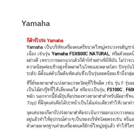
Yamaha
กีต้าร์โปร่ง Yamaha
Yamaha
เป็นบริษัทเครื่องดนตรีขนาดใหญ่ครบวงจรสัญชาติญี
เนื่อง เช่นรุ่น
Yamaha FSX800C NATURAL
, หรือตัวยอด
อย่างดี เพราะการออกแบบตัวกีต้าร์ทำอย่างพิถีพิถัน ไม่ว่
ความนิยมค่อนข้างสูงทั้งตลาดในไทยและตลาดโลก ปัจจุบันได
ระดับ มีตั้งแต่ตัวเริ่มต้นหัดเล่นซึงเป็นรุ่นยอดนิยมเข้าถึงกลุ
ซีรี่ย์ของยามาฮ่าแบ่งตามเกรดวัสดุที่ใช้ผลิต เช่น รุ่น F รุ่นยอ
เป็นไม้สปรู๊ซที่ให้เสียงคมใส หรือจะเป็นรุ่น,
FS100C
,
F60
หลัก นอกจากนี้ยังมีรุ่นท็อปของทางยามาฮ่าสำหรับมืออาชีพเ
Top)
ที่มีจุดเด่นคือไม้ปะหน้าเป็นไม้แผ่นเดียวทำให้เวลา
จุดเด่นของกีตาร์โปร่งยามาฮ่าคือจะเน้นการออกแบบวางคอแ
อยู่แล้วทำให้อุปกรณ์ต่างๆเป็นของบริษัทโดยตรงเช่น พรีแอมป
ตัวตามมาตรฐานค่ายเครื่องดนตรียักษ์ใหญ่อยู่แล้ว ทำให้ใค