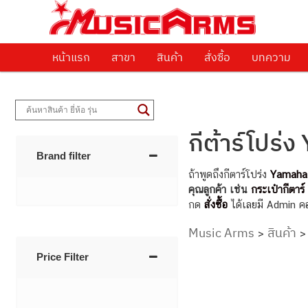
ศูนย์รวมครื่องดนตรีทุกชนิด ตั้งแต่เริ่มต้นถึงมืออาชีพ
Music Arms
หน้าแรก
Skip to primary content
Skip to secondary content
สาขา
สินค้า
สั่งซื้อ
บทความ
กีต้าร์โปร
Brand filter
ถ้าพูดถึงกีตาร์โปร่ง
Yamaha
คุณลูกค้า เช่น
กระเป๋ากีตาร
กด
สั่งซื้อ
ได้เลยมี Admin คอ
Music Arms
สินค้า
>
Price Filter
Post navigati