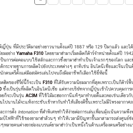
่ปุ่น ที่มีประวัติมาอย่างยาวนานตั้งแต่ปี 1887 หรือ 129 ปีมาแล้ว และได
นิยมอย่าง
Yamaha F310
โดยยามาฮ่ามาเริ่มผลิตกีต้าร์จำหน่ายตั้งแต่ปี 1942 
าจะเป็นการต่อคอแบบใช้สลักและกาวซึ่งยามาฮ่าทำเป็นเจ้าแรกๆของโลก และยั
้กระจายฐานการผลิตไปยังประเทศต่างๆ อาทิเช่น อินโดนีเซียและจีนเป็นต้น
่มนักดนตรีตั้งแต่มือสมัครเล่นไปจนถึงมืออาชีพก็เลือกใช้ยี่ห้อนี้
ดฮิตของซีรี่ย์นี้ก็จะเป็น
F310
ที่ได้รับความนิยมมากที่สุดเพราะเป็นกีต้าร์พื
0
ซึ่งเป็นรุ่นที่ผลิตในอินโดนีเซีย แต่ทางบริษัทจากญี่ปุ่นเข้าไปควบคุมกา
ลยก็จะเป็นรุ่น
AC3M
ที่ใช้ไม้มะฮอกกานีแท้ๆมาทำบอดี้และคอเช่นเดียวกับ
ผ่านไปนานไม้จะแห้งกระชับเข้าหากันทำให้เสียงดีขึ้นเพราะไม่มีโพรงอากา
ละการตั้ง
Intonation
ที่ต่ำพิเศษทำให้ง่ายต่อการเล่นเพื่อนมุ้งเน้นความพึ
์ไฟฟ้าที่ใช้ของยามาฮ่าล้วนๆ ทำให้เวลามีปัญหาขึ้นมาสามารถส่งศูนย์ซ่อมที
รๆหลายคนต่างยกย่องแบรนด์ยามาฮ่าว่าเป็นหนึ่งในด้านเครื่องดนตรีอย่างแท