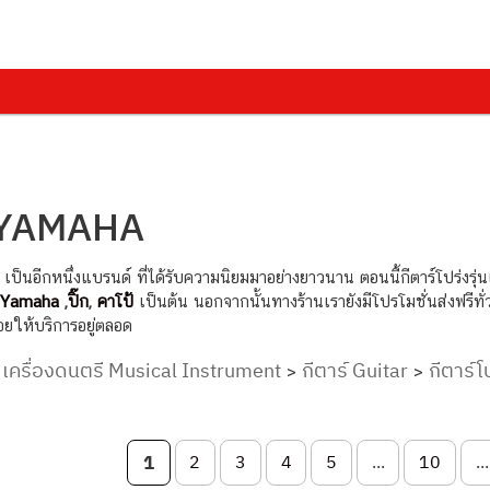
่ง YAMAHA
เป็นอีกหนึ่งแบรนด์ ที่ได้รับความนิยมมาอย่างยาวนาน ตอนนี้กีตาร์โปร่งรุ่น
์ Yamaha
,
ปิ๊ก
,
คาโป้
เป็นต้น นอกจากนั้นทางร้านเรายังมีโปรโมชั่นส่งฟรีท
ยให้บริการอยู่ตลอด
เครื่องดนตรี Musical Instrument
กีตาร์ Guitar
กีตาร์โ
>
>
>
on
1
2
3
4
5
...
10
...