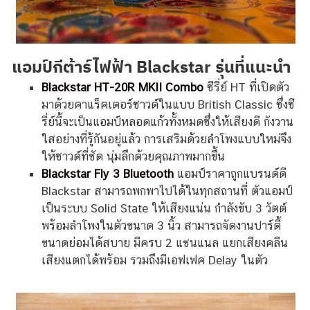
แอมป์กีต้าร์ไฟฟ้า Blackstar รุ่นที่แนะนำ
Blackstar HT-20R MKII Combo
ซีรี่ย์ HT ที่เปิดตัว
มาด้วยคาแร็คเตอร์ซาวด์ในแบบ British Classic ซึ่งซี
รี่ย์นี้จะเป็นแอมป์หลอดแก้วทั้งหมดซึ่งให้เสียงดี กังวาน
ใสอย่างที่รู้กันอยู่แล้ว การเสริมด้วยลำโพงแบบใหม่จึง
ให้ซาวด์ที่ชัด นุ่มลึกด้วยคุณภาพมากขึ้น
Blackstar Fly 3 Bluetooth
แอมป์ราคาถูกแบรนด์ดี
Blackstar สามารถพกพาไปได้ในทุกสถานที่ ตัวแอมป์
เป็นระบบ Solid State ให้เสียงแน่น กำลังขับ 3 วัตต์
พร้อมลำโพงในตัวขนาด 3 นิ้ว สามารถจัดงานปาร์ตี้
ขนาดย่อมได้สบาย มีครบ 2 แชนแนล แยกเสียงคลีน
เสียงแตกได้พร้อม รวมถึงมีเอฟเฟค Delay ในตัว