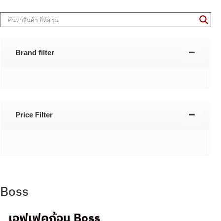
Brand filter
Price Filter
Boss
เอฟเฟคก้อน Boss