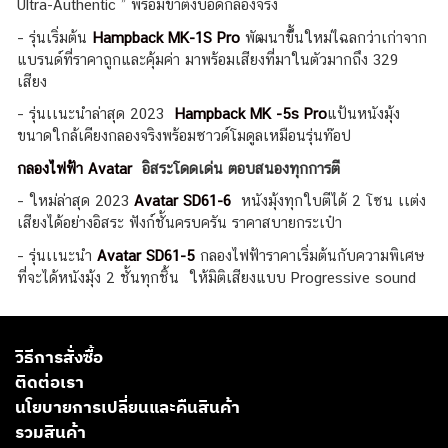
Ultra-Authentic ” พร้อมขาตั้งบอดี้กลองจริง
– รุ่นเริ่มต้น
Hampback
MK-1S Pro
พัฒนาขึ้้นใหม่ไฉลกว่าเก่าจาก
แบรนด์ที่ราคาถูกและคุ้มค่า มาพร้อมเสียงที่มาในตัวมากถึง 329
เสียง
– รุ่นเเนะนำล่าสุด 2023
Hampback MK -5s Pro
แป้นหนังมุ้ง
ขนาดใกล้เคียงกลองจริงพร้อมซาวด์โมดูลเหมือนรุ่นท๊อป
กลองไฟฟ้า Avatar
อิสระโดดเด่น ตอบสนองทุกการตี
– ใหม่ล่าสุด 2023
Avatar SD61-6
หนังมุ้งทุกใบตีได้ 2 โซน เเต่ง
เสียงได้อย่างอิสระ ฟังก์ชั้นครบครัน ราคาสบายกระเป๋า
– รุ่นเเนะนำ
Avatar SD61-5
กลองไฟฟ้าราคาเริ่มต้นกับความพิเศษ
ที่จะได้หนังมุ้ง 2 ชั้นทุกชิ้น ให้มิติเสียงแบบ Progressive sound
วิธีการสั่งซื้อ
ติดต่อเรา
นโยบายการเปลี่ยนและคืนสินค้า
รวมสินค้า