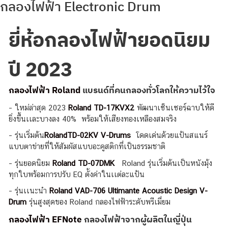
กลองไฟฟ้า Electronic Drum
ยี่ห้อกลองไฟฟ้ายอดนิยม
ปี 2023
กลองไฟฟ้า Roland
แบรนด์ที่คนกลองทั่วโลกให้ความไว้ใจ
– ใหม่ล่าสุด 2023
Roland TD-17KVX2
พัฒนาเซ็นเซอรฺ์ฉาบให้ดี
ยิ่งขึ้นเเละบางลง 40% พร้อมให้เสียงทองเหลืองสมจริง
– รุ่นเริ่มต้น
Roland
TD-02KV
V-Drums
โดดเด่นด้วยแป้นสแนร์
แบบตาข่ายที่ให้สัมผัสแบบอะคูสติกที่เป็นธรรมชาติ
– รุ่นยอดนิยม
Roland TD-07DMK
Roland รุ่นเริ่มต้นเป็นหนังมุ้ง
ทุกใบพร้อมการปรับ EQ ตั้งค่าในเเต่ละแป้น
– รุ่นเเนะนำ
Roland VAD-706 Ultimante Acoustic Design V-
Drum
รุ่นสูงสุดของ Roland กลองไฟฟ้าระดับพรีเมี่ยม
กลองไฟฟ้า EFNote
กลองไฟฟ้าจากผู้ผลิตในญี่ปุ่น