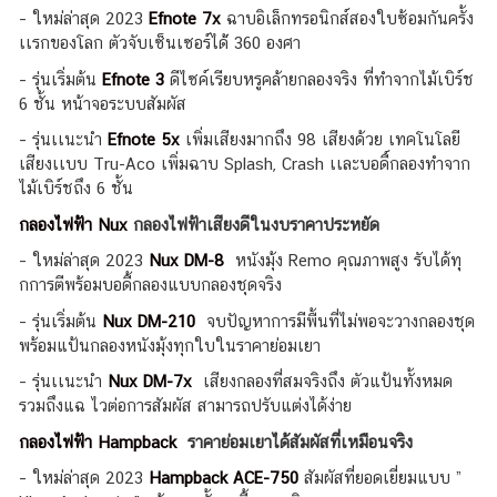
– ใหม่ล่าสุด 2023
Efnote 7x
ฉาบอิเล็กทรอนิกส์สองใบซ้อมกันครั้ง
เเรกของโลก ตัวจับเซ็นเซอร์ได้่ 360 องศา
– รุ่นเริ่มต้น
Efnote 3
ดีไซค์เรียบหรูคล้ายกลองจริง ที่ทำจากไม้เบิร์ช
6 ชั้น หน้าจอระบบสัมผัส
– รุ่นเเนะนำ
Efnote 5x
เพิ่มเสียงมากถึง 98 เสียงด้วย เทคโนโลยี
เสียงเเบบ Tru-Aco เพิ่มฉาบ Splash, Crash เเละบอดี์กลองทำจาก
ไม้เบิร์ชถึง 6 ชั้น
กลองไฟฟ้า Nux
กลองไฟฟ้าเสียงดีในงบราคาประหยัด
– ใหม่ล่าสุด 2023
Nux DM-8
หนังมุ้ง Remo คุณภาพสูง รับได้ทุุ
กการตีพร้อมบอดี้กลองแบบกลองชุดจริง
– รุ่นเริ่มต้น
Nux DM-210
จบปัญหาการมีพื้นที่ไม่พอจะวางกลองชุด
พร้อมแป้นกลองหนังมุ้งทุกใบในราคาย่อมเยา
– รุ่นเเนะนำ
Nux DM-7x
เสียงกลองที่สมจริงถึง ตัวแป้นทั้งหมด
รวมถึงแฉ ไวต่อการสัมผัส สามารถปรับแต่งได้ง่าย
กลองไฟฟ้า Hampback
ราคาย่อมเยาได้สัมผัสที่เหมือนจริง
– ใหม่ล่าสุด 2023
Hampback ACE-750
สัมผัสที่ยอดเยี่ยมแบบ ”