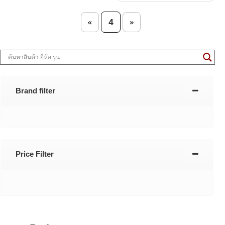
Post navigation
4
«
»
Brand filter
Price Filter