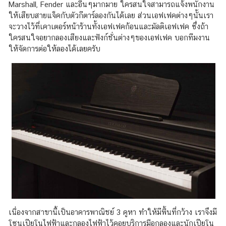
Marshall, Fender และอื่นๆมากมาย ใครสนใจสามารถแจ้งพนักงาน
ให้เสียบสายแจ็คกับตัวกีตาร์ลองกันได้เลย ส่วนเอฟเฟคต่างๆนั้นเรา
จะวางไว้ที่เคาเตอร์หน้าร้านทั้งเอฟเฟคก้อนและมัลติเอฟเฟค ซึ่งถ้า
ใครสนใจอยากลองเสียงและฟังก์ชั่นต่างๆของเอฟเฟค บอกทีมงาน
ให้จัดการต่อให้ลองได้เลยครับ
เนื่องจากสาขานี้เป็นอาคารพาณิชย์ 3 คูหา ทำให้มีพื้นที่กว้าง เราจึงมี
โซนเปียโนไฟฟ้าและกลองไฟฟ้าไว้คอยบริการมือกลองและนักเปียโน