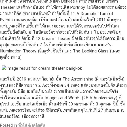
เทคนิคดีกรีอาจารย์ที่โรงเรียนดนตรี Berklee สถาบันที่สมาชิก Dream
Theater เคยศึกษานั่นเอง ทำให้การเสีย Portnoy ไม่ได้ส่งผลกระทบต่อวง
มากเท่าที่คิด พวกเขาเดินหน้าทำอัลบั้มที่ 11 A Dramatic Turn of
Events (อะ ดรามาติค เทิร์น ออฟ อีเวนท์) ต่อเนื่องในปี 2011 ด้วยฐาน
แฟนเพลงที่ใหญ่ขึ้นทำให้เพลงของพวกเขาได้รับการยอมรับไปทั่วโลก
และขึ้นถึงอันดับ 8 ในบิลบอร์ดชาร์ตรวมไปถึงอันดับ 1 ในประเทศอื่นๆ
เช่นเดียวกับอัลบั้มที่ 12 Dream Theater ชื่อเดียวกับวงก็ได้รับความนิยม
สูงสุด ทะยานถึงอันดับ 7 ในบิลบอร์ดชาร์ต มีเพลงฮิตมากมายเช่น
Illumination Theory (อิลลูชั่น ธีโอรี) และ The Looking Glass (เดอะ
ลุคกิ้ง กลาส)
และในปี 2016 พวกเขาก็ออกอัลบั้ม The Astonishing (ดิ แอชโตนิชชิ่ง)
งานเพลงที่มีความยาว 2 Act ทั้งหมด 34 เพลง แต่ละบทเพลงนั้นจัดเต็มมา
ทั้งลูกเล่น ฝีมือ สมกับเป็นวงโปรเกรสซีพเมทัลแถวหน้าอย่างแแท้จริง
ทำให้พวกเขามีคอนเสิร์ต Images and Words (25th Anniversary) ที่
ยุโรป เอเชีย และโอเชียเนีย ตั้งแต่วันที่ 30 มกราคม ถึง 3 ตุลาคม ปีนี้ ซึ่ง
แฟนเพลงชาวไทยจะได้ชมฝีมือระดับเทพกันสดๆในวันที่ 27 กันยายน ณ
ธันเดอร์โดม เมืองทองธานี
Posted in
ทั่วไป & เคล็ดลับ