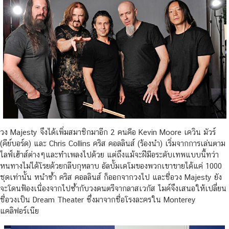
วง Majesty จึงได้เพิ่มสมาชิกมาอีก 2 คนคือ Kevin Moore เควิน มัวร์
(คีย์บอร์ด) และ Chris Collins คริส คอลลินส์ (ร้องนำ) เริ่มจากการเล่นตาม
ไลฟ์เฮ้าส์ต่างๆและทำเพลงไปด้วย แต่ถึงแม้จะฝีมือระดับเทพแบบนี้ทว่า
หนทางไม่ได้โรยด้วยกลีบกุหลาบ อัลบั้มเดโมของพวกเขาขายได้แค่ 1000
ชุดเท่านั้น หนำซ้ำ คริส คอลลินส์ ก็ออกจากวงไป และชื่อวง Majesty ยัง
จะโดนฟ้องเนื่องจากไปซ้ำกับวงดนตรีจากลาสเวกัส ไมค์จึงเสนอให้เปลี่ยน
ชื่อวงเป็น Dream Theater ซึ่งมาจากชื่อโรงละครใน Monterey
แคลิฟอร์เนีย