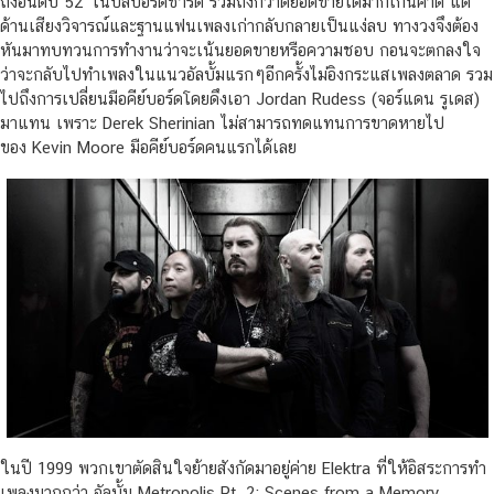
ถึงอันดับ 52 ในบิลบอร์ดชาร์ต รวมถึงกวาดยอดขายได้มากเกินคาด แต่
ด้านเสียงวิจารณ์และฐานแฟนเพลงเก่ากลับกลายเป็นแง่ลบ ทางวงจึงต้อง
หันมาทบทวนการทำงานว่าจะเน้นยอดขายหรือความชอบ กอนจะตกลงใจ
ว่าจะกลับไปทำเพลงในแนวอัลบั้มแรกๆอีกครั้งไม่อิงกระแสเพลงตลาด รวม
ไปถึงการเปลี่ยนมือคีย์บอร์ดโดยดึงเอา Jordan Rudess (จอร์แดน รูเดส)
มาแทน เพราะ Derek Sherinian ไม่สามารถทดแทนการขาดหายไป
ของ Kevin Moore มือคีย์บอร์ดคนแรกได้เลย
ในปี 1999 พวกเขาตัดสินใจย้ายสังกัดมาอยู่ค่าย Elektra ที่ให้อิสระการทำ
เพลงมากกว่า อัลบั้ม Metropolis Pt. 2: Scenes from a Memory