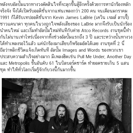
หลังจบอัลบั้มแรกทางวงตัดสินใจที่จะลุกขึ้นสู้อีกครั้งด้วยการหานักร้องหลัก
จริงจัง จึงได้เปิดรับออดิชั่นจากแฟนเพลงกว่า 200 คน จนเดือนมกราคม
1991 ก้ได้รับเทปออดิชั่นจาก Kevin James LaBrie (เควิน เจมส์ ลาบรี้)
ชาวแคนาดา ทุกคนในวงถูกใจพลังเสียงของ LaBrie มากจึงรับเป็นนักร้อง
นำคนใหม่ และเริ่มทำอัลบั้มใหม่ทันทีกับค่าย Atco Records งานชุดนี้ทำ
กันไม่นานเท่าไหร่เนื่องจากทิ้งช่วงอัลบั้มแรกถึง 3 ปี และระหว่างนั้นทางวง
ได้ทำเพลงรอไว้แล้ว แค่นักร้องมาเสียบก็พร้อมอัดได้เลย งานชุดที่ 2 นี่
ถือว่าพลิกชีวิตแจ้งเกิดทันที อัลบั้ม Images and Words ของพวกเขา
ประสบความสำเร็จอย่างมาก มีเพลงฮิตเช่น Pull Me Under, Another Day
และ Metropolis ขึ้นอันดับ 61 ในบิลบอร์ดชาร์ต ทำยอดขายเกิน 5 แสน
ชุด ทำให้ทั่วโลกเริ่มรู้จักกับวงนี้กันมากขึ้น