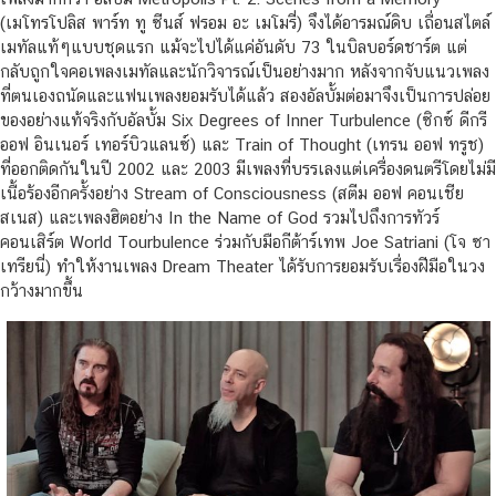
(เมโทรโปลิส พาร์ท ทู ซีนส์ ฟรอม อะ เมโมรี่) จึงได้อารมณ์ดิบ เถื่อนสไตล์
เมทัลแท้ๆแบบชุดแรก แม้จะไปได้แค่อันดับ 73 ในบิลบอร์ดชาร์ต แต่
กลับถูกใจคอเพลงเมทัลและนักวิจารณ์เป็นอย่างมาก หลังจากจับแนวเพลง
ที่ตนเองถนัดและแฟนเพลงยอมรับได้แล้ว สองอัลบั้มต่อมาจึงเป็นการปล่อย
ของอย่างแท้จริงกับอัลบั้ม Six Degrees of Inner Turbulence (ซิกซ์ ดีกรี
ออฟ อินเนอร์ เทอร์บิวแลนซ์) และ Train of Thought (เทรน ออฟ ทรูช)
ที่ออกติดกันในปี 2002 และ 2003 มีเพลงที่บรรเลงแต่เครื่องดนตรีโดยไม่มี
เนื้อร้องอีกครั้งอย่าง Stream of Consciousness (สตีม ออฟ คอนเชีย
สเนส) และเพลงฮิตอย่าง In the Name of God รวมไปถึงการทัวร์
คอนเสิร์ต World Tourbulence ร่วมกับมือกีต้าร์เทพ Joe Satriani (โจ ซา
เทรียนี่) ทำให้งานเพลง Dream Theater ได้รับการยอมรับเรื่องฝีมือในวง
กว้างมากขึ้น