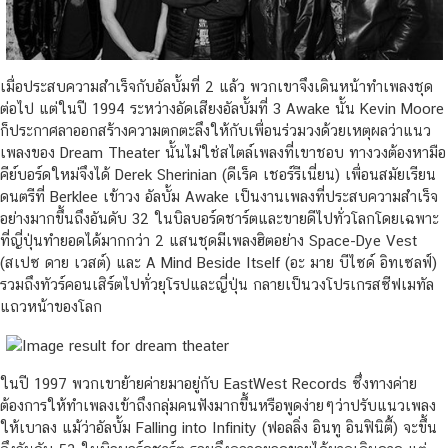
เมื่อประสบความสำเร็จกับอัลบั้มที่ 2 แล้ว พวกเขาจึงเดินหน้าทำเพลงชุด
ต่อไป แต่ในปี 1994 ระหว่างอัดเสียงอัลบั้มที่ 3 Awake นั้น Kevin Moore
ก็ประกาศลาออกสร้างความตกตะลึงให้กับเพื่อนร่วมวงด้วยเหตุผลว่าแนว
เพลงของ Dream Theater นั้นไม่ใช่สไตล์เพลงที่เขาชอบ ทางวงต้องหามือ
คีย์บอร์ดใหม่จึงได้ Derek Sherinian (ดีเร็ค เชอร์รีเนี่ยน) เพื่อนสมัยเรียน
ดนตรีที่ Berklee เข้าวง อัลบั้ม Awake เป็นงานเพลงที่ประสบความสำเร็จ
อย่างมากขึ้นถึงอันดับ 32 ในบิลบอร์ดชาร์ตและขายดีไปทั่วโลกโดยเฉพาะ
ที่ญี่ปุ่นทำยอดได้มากกว่า 2 แสนชุดมีเพลงฮิตอย่าง Space-Dye Vest
(สเปซ ดาย เวสต์) และ A Mind Beside Itself (อะ มาย บีไซด์ อิทเซลฟ์)
รวมถึงทัวร์คอนเสิร์ตไปทั่วยุโรปและญี่ปุ่น กลายเป็นวงโปรเกรสซีฟเมทัล
แถวหน้าของโลก
ในปี 1997 พวกเขาย้ายค่ายมาอยู่กับ EastWest Records ซึ่งทางค่าย
ต้องการให้ทำเพลงเข้าถึงกลุ่มคนฟังมากขึ้นหรือพูดง่ายๆว่าปรับแนวเพลง
ให้เบาลง แม้ว่าอัลบั้ม Falling into Infinity (ฟอลลิ่ง อินทู อินฟินิตี้) จะขึ้น