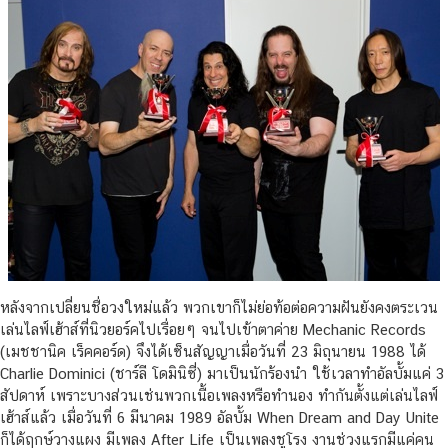
หลังจากเปลี่ยนชื่อวงใหม่แล้ว พวกเขาก็ไม่ย่อท้อต่อความฝันยังคงตระเวน
เล่นไลฟ์เฮ้าส์ที่นิวยอร์คไปเรื่อยๆ จนไปเข้าตาค่าย Mechanic Records
(เมชชานิค เร็คคอร์ด) จึงได้เซ็นสัญญาเมื่อวันที่ 23 มิถุนายน 1988 ได้
Charlie Dominici (ชาร์ลี โดมินิซี่) มาเป็นนักร้องนำ ใช้เวลาทำอัลบั้มแค่ 3
สัปดาห์ เพราะบางส่วนเช่นพวกเนื้อเพลงหรือทำนอง ทำกันตั้งแต่เล่นไลฟ์
เฮ้าส์แล้ว เมื่อวันที่ 6 มีนาคม 1989 อัลบั้ม When Dream and Day Unite
ก็ได้ฤกษ์วางแผง มีเพลง After Life เป็นเพลงชูโรง งานช่วงแรกมีแค่คน