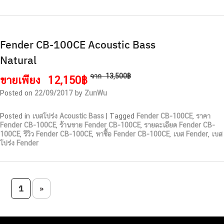
Fender CB-100CE Acoustic Bass
Natural
จาก
13,500฿
ขายเพียง
12,150฿
Posted on
22/09/2017
by
ZunWu
Posted in
เบสโปร่ง Acoustic Bass
|
Tagged
Fender CB-100CE
,
ราคา
Fender CB-100CE
,
ร้านขาย Fender CB-100CE
,
รายละเอียด Fender CB-
100CE
,
รีวิว Fender CB-100CE
,
หาซื้อ Fender CB-100CE
,
เบส Fender
,
เบส
โปร่ง Fender
Post navigation
1
»