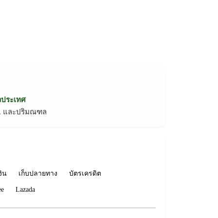
่วประเทศ
ทม. และปริมณฑล
งิน
เก็บปลายทาง
บัตรเครดิต
ee
Lazada