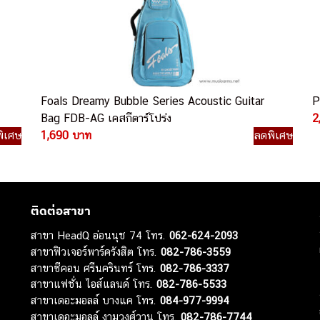
Foals Dreamy Bubble Series Acoustic Guitar
P
Bag FDB-AG เคสกีตาร์โปร่ง
2
ิเศษ
1,690 บาท
ลดพิเศษ
ติดต่อสาขา
สาขา HeadQ อ่อนนุช 74 โทร.
062-624-2093
สาขาฟิวเจอร์พาร์ครังสิต โทร.
082-786-3559
สาขาซีคอน ศรีนครินทร์ โทร.
082-786-3337
สาขาแฟชั่น ไอส์แลนด์ โทร.
082-786-5533
สาขาเดอะมอลล์ บางแค โทร.
084-977-9994
สาขาเดอะมอลล์ งามวงศ์วาน โทร.
082-786-7744