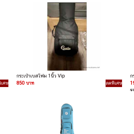
กระเป๋าเบสโฟม 1นิ้ว Vip
กร
ิเศษ
850 บาท
ลดพิเศษ
1
ร