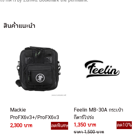
เป๋ากีต้าร์
by
ZunWu
. Bookmark the
permalink
.
สินค้าแนะนำ
Mackie
Feelin MB-30A กระเป๋า
ProFX6v3+/ProFX6v3
กีตาร์โปร่ง
Carry Bag กระเป๋าใส่มิก
1,350 บาท
ลด10%
2,300 บาท
ลดพิเศษ
เซอร์
ราคา 1,500 บาท