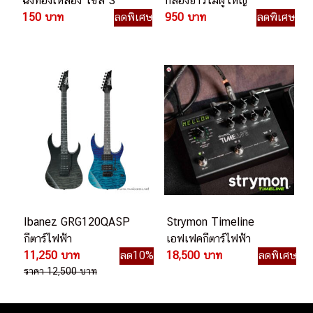
ฉิ่งทองเหลือง ไซส์ S
กลองยาวไม้ผู้ใหญ่
150 บาท
ลดพิเศษ
950 บาท
ลดพิเศษ
Ibanez GRG120QASP
Strymon Timeline
กีตาร์ไฟฟ้า
เอฟเฟคกีตาร์ไฟฟ้า
11,250 บาท
ลด10%
18,500 บาท
ลดพิเศษ
ราคา 12,500 บาท