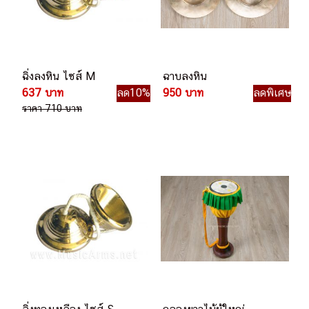
ฉิ่งลงหิน ไซส์ M
ฉาบลงหิน
637 บาท
ลด10%
950 บาท
ลดพิเศษ
ราคา 710 บาท