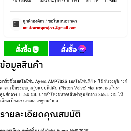
บัตรเครดิต
ผ่อน 0% (บางรายการ)
Shopee
Lazada
ลูกค้าองค์กร / ขอใบเสนอราคา
🏢
musicarmsproject@gmail.com
ข้อมูลสินค้า
มาร์ชชิ่งเมลโลโฟน Ayers AMP702S เ
มลโลโฟนคีย์ F ใช้กับวงดุริยางค์
สากลเป็นระบบลูกสูบแบบพิสตัน (Piston Valve) ท่อลมขนาดเส้นผ่า
ศูนย์กลาง 11.80 มม. ปากลำโพงขนาดเส้นผ่าศูนย์กลาง 268.5 มม.ให้
เสียงเที่ยงตรงตามมาตรฐานสากล
รายละเอียดคุณสมบัติ
รายละเอียด มาร์ชชิ่งเมลโลโฟน Ayers AMP702S