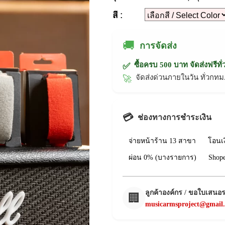
สี :
🚚
การจัดส่ง
ซื้อครบ 500 บาท จัดส่งฟรีทั
✅
จัดส่งด่วนภายในวัน ทั่วก
🚀
💳
ช่องทางการชำระเงิน
จ่ายหน้าร้าน 13 สาขา
โอนเ
ผ่อน 0% (บางรายการ)
Shop
ลูกค้าองค์กร / ขอใบเสนอ
🏢
musicarmsproject@gmail