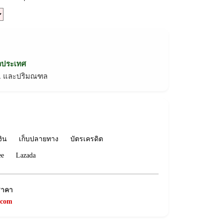
่วประเทศ
ทม. และปริมณฑล
งิน
เก็บปลายทาง
บัตรเครดิต
ee
Lazada
ราคา
.com