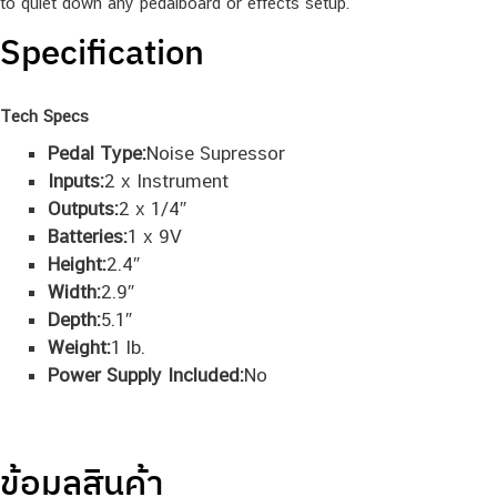
to quiet down any pedalboard or effects setup.
Specification
Tech Specs
Pedal Type:
Noise Supressor
Inputs:
2 x Instrument
Outputs:
2 x 1/4″
Batteries:
1 x 9V
Height:
2.4″
Width:
2.9″
Depth:
5.1″
Weight:
1 lb.
Power Supply Included:
No
ข้อมูลสินค้า