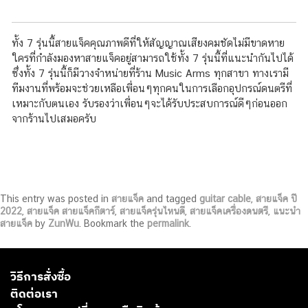
ทั้ง 7 รุ่นนี้สายแจ็คคุณภาพดีที่ให้สัญญาณเสียงคมชัดไม่มีขาดหาย
ใครที่กำลังมองหาสายแจ็คอยู่สามารถใช้ทั้ง 7 รุ่นนี้ที่แนะนำกันไปได้
ซึ่งทั้ง 7 รุ่นนี้ก็มีวางจำหน่ายที่ร้าน Music Arms ทุกสาขา ทางเรามี
ทีมงานที่พร้อมจะช่วยเหลือเพื่อนๆทุกคนในการเลือกอุปกรณ์ดนตรีที่
เหมาะกับตนเอง รับรองว่าเพื่อนๆจะได้รับประสบการณ์ดีๆก่อนออก
จากร้านไปเสมอครับ
This entry was posted in
สายแจ็ค
and tagged
guitar cable
,
สายแจ็ค ปี
2022
,
สายแจ็ค สายแจ็คกีตาร์
,
สายแจ็ครุ่นไหนดี
,
สายแจ็คเครื่องดนตรี
,
แนะนำ
สายแจ็ค
by
ZunWu
. Bookmark the
permalink
.
วิธีการสั่งซื้อ
ติดต่อเรา