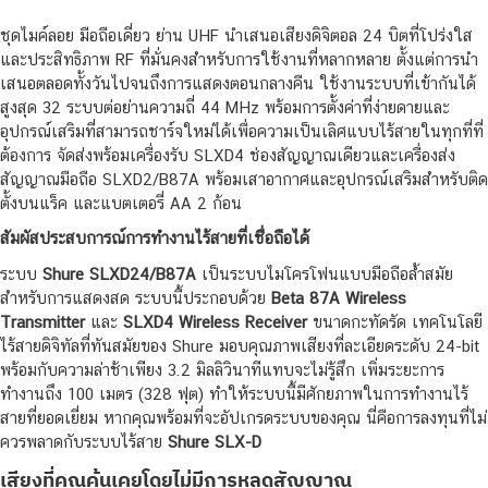
ชุดไมค์ลอย มือถือเดี่ยว ย่าน UHF นำเสนอเสียงดิจิตอล 24 บิตที่โปร่งใส
และประสิทธิภาพ RF ที่มั่นคงสำหรับการใช้งานที่หลากหลาย ตั้งแต่การนำ
เสนอตลอดทั้งวันไปจนถึงการแสดงตอนกลางคืน ใช้งานระบบที่เข้ากันได้
สูงสุด 32 ระบบต่อย่านความถี่ 44 MHz พร้อมการตั้งค่าที่ง่ายดายและ
อุปกรณ์เสริมที่สามารถชาร์จใหม่ได้เพื่อความเป็นเลิศแบบไร้สายในทุกที่ที่
ต้องการ จัดส่งพร้อมเครื่องรับ SLXD4 ช่องสัญญาณเดียวและเครื่องส่ง
สัญญาณมือถือ SLXD2/B87A พร้อมเสาอากาศและอุปกรณ์เสริมสำหรับติด
ตั้งบนแร็ค และแบตเตอรี่ AA 2 ก้อน
สัมผัสประสบการณ์การทำงานไร้สายที่เชื่อถือได้
ระบบ
Shure SLXD24/B87A
เป็นระบบไมโครโฟนแบบมือถือล้ำสมัย
สำหรับการแสดงสด ระบบนี้ประกอบด้วย
Beta 87A Wireless
Transmitter
และ
SLXD4 Wireless Receiver
ขนาดกะทัดรัด เทคโนโลยี
ไร้สายดิจิทัลที่ทันสมัยของ Shure มอบคุณภาพเสียงที่ละเอียดระดับ 24-bit
พร้อมกับความล่าช้าเพียง 3.2 มิลลิวินาทีแทบจะไม่รู้สึก เพิ่มระยะการ
ทำงานถึง 100 เมตร (328 ฟุต) ทำให้ระบบนี้มีศักยภาพในการทำงานไร้
สายที่ยอดเยี่ยม หากคุณพร้อมที่จะอัปเกรดระบบของคุณ นี่คือการลงทุนที่ไม่
ควรพลาดกับระบบไร้สาย
Shure SLX-D
เสียงที่คุณคุ้นเคยโดยไม่มีการหลุดสัญญาณ