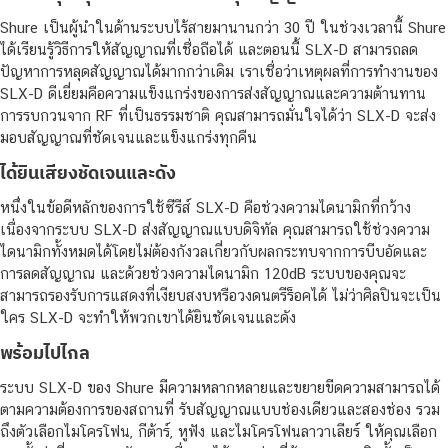
Shure เป็นผู้นำในด้านระบบไร้สายมานานกว่า 30 ปี ในช่วงเวลานี้ Shure
ได้เรียนรู้วิธีการให้สัญญาณที่เชื่อถือได้ และตอนนี้ SLX-D สามารถลด
ปัญหาการหลุดสัญญาณได้มากกว่าเดิม เราเชื่อว่าเหตุผลที่การทำงานของ
SLX-D ดีเยี่ยมคือความแข็งแกร่งของการส่งสัญญาณและความต้านทาน
การรบกวนจาก RF ที่เป็นธรรมชาติ คุณสามารถมั่นใจได้ว่า SLX-D จะส่ง
มอบสัญญาณที่ชัดเจนและแข็งแกร่งทุกคืน
ได้ยินเสียงชัดเจนและดัง
หนึ่งในข้อดีหลักของการใช้ซีรีส์ SLX-D คือช่วงความไดนามิกที่กว้าง
เนื่องจากระบบ SLX-D ส่งสัญญาณแบบดิจิทัล คุณสามารถใช้ช่วงความ
ไดนามิกทั้งหมดได้โดยไม่ต้องกังวลเกี่ยวกับผลกระทบจากการบีบอัดและ
การลดสัญญาณ และด้วยช่วงความไดนามิก 120dB ระบบของคุณจะ
สามารถรองรับการแสดงที่เงียบสงบหรือวงดนตรีร็อคได้ ไม่ว่าศิลปินจะเป็น
ใคร SLX-D จะทำให้พวกเขาได้ยินชัดเจนและดัง
พร้อมไปไกล
ระบบ SLX-D ของ Shure มีความหลากหลายและขยายขีดความสามารถได้
ตามความต้องการของสถานที่ รับสัญญาณแบบช่องเดียวและสองช่อง รวม
ถึงตัวเลือกไมโครโฟน, กีต้าร์, หูฟัง และไมโครโฟนลาวาเลียร์ ให้คุณเลือก