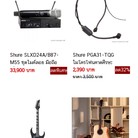
Shure SLXD24A/B87-
Shure PGA31-TQG
M55 ชุดไมค์ลอย มือถือ
ไมโครโฟนคาดศีรษะ
เดี่ยว ย่าน UHF
2,390 บาท
ลด32%
33,900 บาท
ลดพิเศษ
ราคา 3,500 บาท