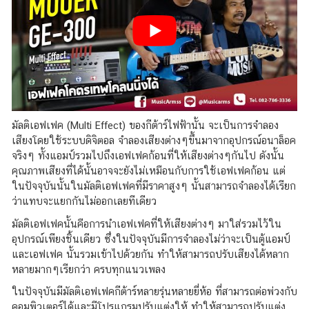
มัลติเอฟเฟค (Multi Effect) ของกีต้าร์ไฟฟ้านั้น จะเป็นการจำลอง
เสียงโดยใช้ระบบดิจิตอล จำลองเสียงต่างๆขึ้นมาจากอุปกรณ์อนาล็อค
จริงๆ ทั้งแอมป์รวมไปถึงเอฟเฟคก้อนที่ให้เสียงต่างๆกันไป ดังนั้น
คุณภาพเสียงที่ได้นั้นอาจจะยังไม่เหมือนกับการใช้เอฟเฟคก้อน แต่
ในปัจจุบันนั้นในมัลติเอฟเฟคที่มีราคาสูงๆ นั้นสามารถจำลองได้เรียก
ว่าแทบจะแยกกันไม่ออกเลยทีเดียว
มัลติเอฟเฟคนั้นคือการนำเอฟเฟคที่ให้เสียงต่างๆ มาใส่รวมไว้ใน
อุปกรณ์เพียงชิ้นเดียว ซึ่งในปัจจุบันมีการจำลองไม่ว่าจะเป็นตู้แอมป์
และเอฟเฟค นั้นรวมเข้าไปด้วยกัน ทำให้สามารถปรับเสียงได้หลาก
หลายมากๆเรียกว่า ครบทุกแนวเพลง
ในปัจจุบันมีมัลติเอฟเฟคกีต้าร์หลายรุ่นหลายยี่ห้อ ที่สามารถต่อพ่วงกับ
คอมพิวเตอร์ได้และมีโปรแกรมปรับแต่งให้ ทำให้สามารถปรับแต่ง