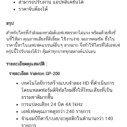
สามารถปรับผ่าน แอปพลิเคชั่นได้
ราคาจับต้องได้
สรุป
สำหรับใครที่กำลังมองหามัลติเอฟเฟคราคาไม่แรง พร้อมด้วยฟั่งชั่
นที่ให้มา คุณภาพเสียงที่ดีเยี่ยม ใช้งานง่าย จอภาพคมชัด ซึ่งใน
ราคานี้หาในเอฟเฟคแบรนด์อื่นๆ ยากมาก จึงทำให้ใครที่ได้เอฟเฟ
ครุ่นนี้ไปรับรองได้ว่า คุ้มค่าทุกบาททุกสตางค์แน่นอน
รายละเอียดคุณสมบัติ :
รายละเอียด
Valeton GP-200
เทคโนโลยีการสร้างแบบจำลอง HD ที่ดำเนินการ
โดยแพลตฟอร์มดิจิทัลใหม่ซึ่งให้โทนเสียงที่เป็น
ธรรมชาติมากขึ้น
การแปลงเสียง 24 บิต 44.1kHz
เอฟเฟคคุณภาพสูงกว่า 240 รายการ
จำแอมป์กีตาร์/เบส/อะคูสติกในตำนานกว่า 140
รายการ