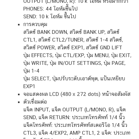
OUTPUT (L/MONO, R): 10 k โอห์ม หรือมากกว่า
PHONES: 44 โอห์มขึ้นไป
SEND: 10 k โอห์ม ขึ้นไป
การควบคุม
สวิตช์ BANK DOWN, สวิตช์ BANK UP, สวิตช์
CTL1, สวิตช์ CTL2/TUNER, สวิตช์ 1-4 สวิตช์,
สวิตช์ POWER, สวิตช์ EXP1, สวิตช์ GND LIFT
ปุ่ม EFFECTS, ปุ่ม CTL/EXP, ปุ่ม MENU, ปุ่ม EXIT,
ปุ่ม WRITE, ปุ่ม IN/OUT SETTINGS, ปุ่ม PAGE,
ปุ่ม 1-4
ปุ่ม SELECT, ปุ่มปรับระดับเอาต์พุต, แป้นเหยียบ
EXP1
จอแสดงผล LCD (480 x 272 dots) หน้าจอสัมผัส
ตัวเชื่อมต่อ
แจ็ค INPUT, แจ็ค OUTPUT (L/MONO, R), แจ็ค
SEND, แจ็ค RETURN: ประเภทโทรศัพท์ 1/4 นิ้ว
แจ็คโทรศัพท์: ประเภทโทรศัพท์สเตอริโอ 1/4 นิ้ว
CTL3, แจ็ค 4/EXP2, AMP CTL1, 2 แจ็ค: ประเภท