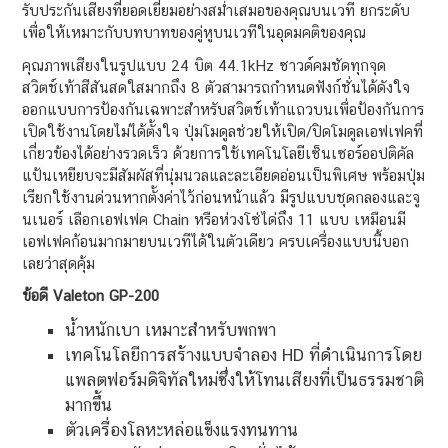
รับประกันเสียงที่ยอดเยี่ยมอย่างสม่ำเสมอของคุณบนเวที ยกระดับ
เพื่อให้เหมาะกับบทบาทของคู่หูบนเวทีในอุดมคติของคุณ
คุณภาพเสียงในรูปแบบ 24 บิต 44.1kHz ซาวด์คมชัดทุกจุด
สวิตช์เท้าสีสันสดใสมากถึง 8 ตัวสามารถกำหนดฟังก์ชั่นได้ดังใจ
ออกแบบการป้องกันเฉพาะสำหรับสวิตช์เท้าแถวบนเพื่อป้องกันการ
เปิดใช้งานโดยไม่ได้ตั้งใจ ปุ่มโมดูลช่วยให้เปิด/ปิดโมดูลเอฟเฟคที่
เกี่ยวข้องได้อย่างรวดเร็ว ด้วยการใช้เทคโนโลยีเซ็นเซอร์ออปติคัล
แป้นเหยียบจะมีสัมผัสที่นุ่มนวลและละเอียดอ่อนเป็นพิเศษ พร้อมปุ่ม
เรียกใช้งานด่วนหากตั้งค่าไว้ก่อนหน้าแล้ว มีรูปแบบชุดกลองและจู
นเนอร์ เลือกเอฟเฟค Chain หรือห่วงโซ่ได่ถึง 11 แบบ เหมือนมี
เอฟเฟคก้อนมากมายบนเวทีได้ในตัวเดียว ครบเครื่องแบบนี้บอก
เลยว่าสุดคุ้ม
ข้อดี Valeton GP-200
น้ำหนักเบา เหมาะสำหรับพกพา
เทคโนโลยีการสร้างแบบจำลอง HD ที่ดำเนินการโดย
แพลตฟอร์มดิจิทัลใหม่ซึ่งให้โทนเสียงที่เป็นธรรมชาติ
มากขึ้น
ตัวเครื่องโลหะหล่อแข็งแรงทนทาน