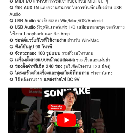
✪
MIDI I/O
สำหรับการรวมเข้ากับอุปกรณ์ MIDI อื่น ๆ
✪
ช่อง AUX IN
และความสามารถในการบันทึกเสียงผ่าน USB
Audio
✪
USB Audio
รองรับระบบ Win/Mac/iOS/Android
✪
USB Audio
มีชุดอินเทอร์เฟซ I/O เสมือนหลายชุด รองรับการ
ใช้งาน Loopback และ Re-Amp
✪
ซอฟต์แวร์แก้ไขที่ใช้งานง่าย
สำหรับ Win/Mac
✪
ฟังก์ชันลูป 90 วินาที
✪
จังหวะกลอง 100 รูปแบบ
รวมถึงเมโทรนอม
✪
เครื่องตั้งสายแบบหน้าจอแสดงผล
รวดเร็วและแม่นยำ
✪
ช่องตั้งค่าพรีเซ็ต 240 ช่อง
(พรีเซ็ตโรงงาน 120 ช่อง)
✪
โครงสร้างตัวเครื่องและฟุตสวิตช์ที่ทนทาน
ทำจากโลหะ
✪ ใช้พลังงานจาก
แหล่งจ่ายไฟ DC 9V