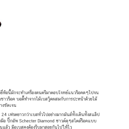
่ายี่ห้อนี้มักจะทำเครื่องดนตรีมาตอบโจทย์แนวร็อคดๆไปจน
นใจชาวร็อค บอดี้ทำจากไม้เบสวู้ดผสมกับการปะหน้าด้วยไม้
ลางชัดเจน
24 เฟรตยาวกว่าเบสทั่วไปอย่างมากมันส์ทั้งเดินทั้งสแล็ป
ยมือ ปิ๊กอัพ Schecter Diamond ซาวด์ดุๆสไตล์ร็อคแบบ
นแล้ว มือเบสคงต้องรีบมาสอยกันไปให้ไว