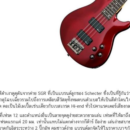
งาดูดุดันจากค่าย SGR ที่เป็นแบรนด์ลูกของ Schecter ซึ่งเป็นที่รู้กันว
รงภายนอกดูโฉบเฉี่ยวรวมไปถึงการเคลือบสีวัสดุทั้งหมดบนตัวเบสให้เป็นสีดำโด
ด คอเป็นไม้เมเปิ้ลเช่นเดียวกับเบสเกรด Hi-end ทั่วไปคาแรคเตอร์เสียงก
่เฟรต 12 และตำแหน่งอื่นเป็นลายจุดดูง่ายสะดวกยามเล่น เฟรตที่ให้มาถึง 
รตแรกแค่ 20 มม. เท่านั้นแทบไม่แตกต่างจากกีต้าร์ ถือง่าย เล่นง่ายสบา
ันอิสระระหว่าง 2 ปิ๊กอัพ คุมซาวด์ง่าย แบรนด์ลูกจัดให้ในราคาเบาๆกั