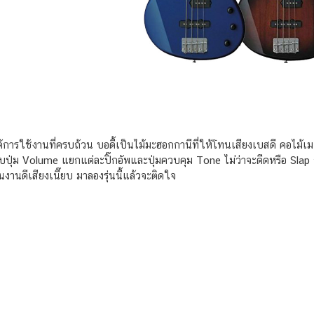
้การใช้งานที่ครบถ้วน บอดี้เป็นไม้มะฮอกกานีที่ให้โทนเสียงเบสดี คอไม้เมเปิ
บปุ่ม Volume แยกแต่ละปิ๊กอัพและปุ่มควบคุม Tone ไม่ว่าจะดีดหรือ Sla
้นงานดีเสียงเนี๊ยบ มาลองรุ่นนี้แล้วจะติดใจ