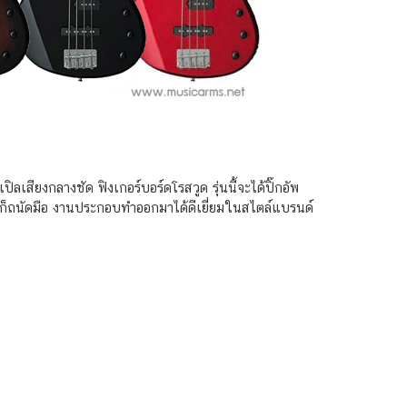
ลเสียงกลางชัด ฟิงเกอร์บอร์ดโรสวูด รุ่นนี้จะได้ปิ๊กอัพ
p ก็ถนัดมือ งานประกอบทำออกมาได้ดีเยี่ยมในสไตล์แบรนด์