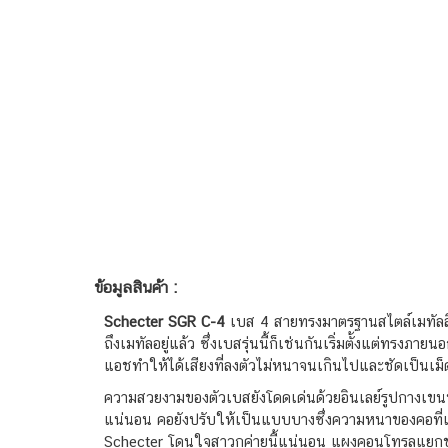
ข้อมูลสินค้า :
Schecter SGR C-4
เบส 4 สายทรงมาตรฐานสไตล์เมทัลสีดำเ
ถึงเมทัลอยู่แล้ว ซึ่งเบสรุ่นนี้ก็เช่นกันเริ่มตั้งแต่ท
แอชทำให้ได้เสียงที่ลงตัวไม่หนาจนเกินไปและชัดเป็นเม็
ความสวยงามของตัวเบสยังโดดเด่นด้วยอินเลย์รูปกางเขนที
แน่นอน คอยังปรับให้เป็นแบบบางซึ่งความหนาของคอที่เฟ
Schecter โดนใจสาวกค่ายนี้แน่นอน แผงคอนโทรลแยกขาดก