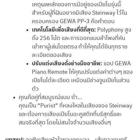
เหตุผลหลักของการมีอยู่ของเปียโนรุ่นนี้
สำหรับผู้ที่ฝันอยากมีเสียง Steinway ไว้ใน
ครอบครอง GEWA PP-3 คือคำตอบ
เทคโนโลยีเพื่อเสียงที่ดีที่สุด:
Polyphony สูง
ถึง 256 โน้ต และการออกแบบลำโพงที่หัน
เข้าหาผู้เล่นโดยตรง ทำให้คุณได้ยินทุกราย
ละเอียดของเสียง
ปรับแต่งเสียงดั่งช่างมืออาชีพ:
แอป GEWA
Piano Remote ให้คุณปรับแต่งค่าต่างๆ ของ
เปียโนได้ละเอียด เหมือนมีช่างจูนเปียโนส่วน
ตัว
คุณคือคู่ที่สมบูรณ์แบบ ถ้า…
คุณเป็น “Purist” ที่หลงใหลในเสียงของ Steinway
และต้องการเสียงเปียโนอะคูสติกที่บริสุทธิ์และ
สมจริงที่สุด โดยไม่สนใจจำนวนเสียงอื่นๆ
บทสรุป:
จงฟังเสียงหัวใจของคุณเอง… เส้นทางดนตรี