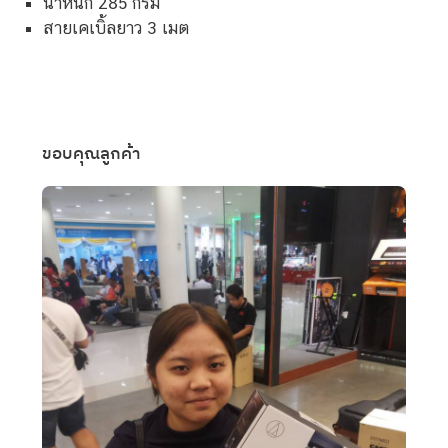
น้ำหนัก 285 กรัม
สายเคเบิ้ลยาว 3 เมต
ขอบคุณลูกค้า