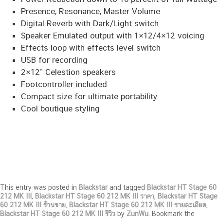
Presence, Resonance, Master Volume
Digital Reverb with Dark/Light switch
Speaker Emulated output with 1×12/4×12 voicing
Effects loop with effects level switch
USB for recording
2×12” Celestion speakers
Footcontroller included
Compact size for ultimate portability
Cool boutique styling
This entry was posted in
Blackstar
and tagged
Blackstar HT Stage 60
212 MK III
,
Blackstar HT Stage 60 212 MK III ราคา
,
Blackstar HT Stage
60 212 MK III ร้านขาย
,
Blackstar HT Stage 60 212 MK III รายละเอียด
,
Blackstar HT Stage 60 212 MK III รีวิว
by
ZunWu
. Bookmark the