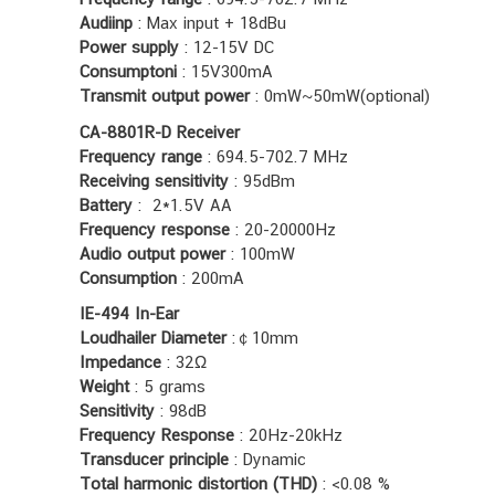
Audiinp
: Max input + 18dBu
Power supply
: 12-15V DC
Consumptoni
: 15V300mA
Transmit output power
: 0mW~50mW(optional)
CA-8801R-D Receiver
Frequency range
: 694.5-702.7 MHz
Receiving sensitivity
: 95dBm
Battery
: 2*1.5V AA
Frequency response
: 20-20000Hz
Audio output power
: 100mW
Consumption
: 200mA
IE-494 In-Ear
Loudhailer Diameter
:￠10mm
Impedance
: 32Ω
Weight
: 5 grams
Sensitivity
: 98dB
Frequency Response
: 20Hz-20kHz
Transducer principle
: Dynamic
Total harmonic distortion (THD)
: <0.08 %