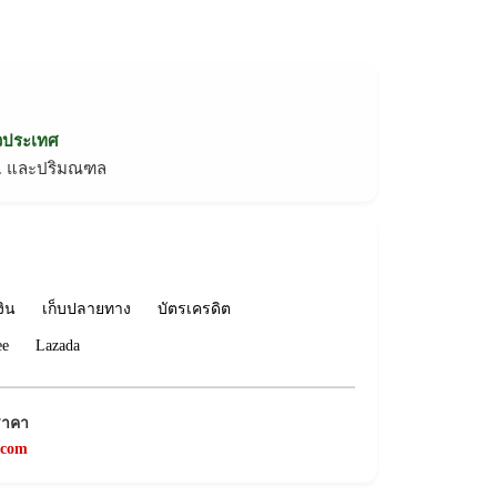
่วประเทศ
ทม. และปริมณฑล
งิน
เก็บปลายทาง
บัตรเครดิต
ee
Lazada
ราคา
.com