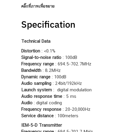
คลิ๊กที่ภาพเพื่อขยาย
Specification
Technical Data
Distortion
: <0.1%
Signal-to-noise ratio
: 100dB
Frequency range
: 694.5-702.7MHz
Bandwidth
: 8.2MHz
Dynamic range
: 100dB
Audio sampling
: 24bit/192kHz
Launch system
: digital modulation
Audio response time
: 5 ms
Audio
: digital coding
Frequency response
: 20-20,000Hz
Service distance
: 100meters
IEM-5-D Transmitter
Frequency range
: 694.5-702.7 MHz