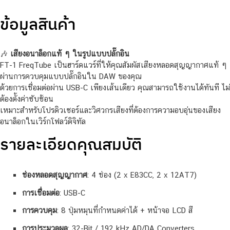
ข้อมูลสินค้า
🎶
เสียงอนาล็อกแท้ ๆ ในรูปแบบปลั๊กอิน
FT-1 FreqTube เป็นฮาร์ดแวร์ที่ให้คุณสัมผัสเสียงหลอดสุญญากาศแท้ ๆ
ผ่านการควบคุมแบบปลั๊กอินใน DAW ของคุณ
ด้วยการเชื่อมต่อผ่าน USB-C เพียงเส้นเดียว คุณสามารถใช้งานได้ทันที ไม่
ต้องตั้งค่าซับซ้อน
เหมาะสำหรับโปรดิวเซอร์และวิศวกรเสียงที่ต้องการความอบอุ่นของเสียง
อนาล็อกในเวิร์กโฟลว์ดิจิทัล
รายละเอียดคุณสมบัติ
ช่องหลอดสุญญากาศ
:
4 ช่อง (2 x E83CC, 2 x 12AT7)
การเชื่อมต่อ
:
USB-C
การควบคุม
:
8 ปุ่มหมุนที่กำหนดค่าได้ + หน้าจอ LCD สี
การประมวลผล
:
32-Bit / 192 kHz AD/DA Converters