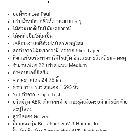
บอดี้ทรง Les Paul
ปรับน้ำหนักบอดี้ให้เบาลงแบบ 9 รู
ไม้ส่วนบอดี้เป็นไม้มะฮอกกานี
ไม้หน้าเป็นไม้เมเปิ้ล
เคลือบเงาบอดี้ด้วยไนโตรเซลลูโลส
คอทำจากไม้มะฮอกกานี ทรงคอ Slim Taper
ฟิงเกอร์บอร์ดทำจากไม้โรสวู้ด อินเลย์ลายสี่เหลี่ยมคางหมู
จำนวนเฟรต 22 เฟรต แบบ Medium
ทำขอบบอดี้สีครีม
ความยาวสเกล24.75 นิ้ว
ความกว้าง Nut ส่วนคอ 1.695 นิ้ว
Nut ทำจาก Graph Tech
บริดจ์รุ่น ABR ตัวเพลททำจากอะลูมิเนียมชุบนิกเกิลยึดด้วย
ตะปูโลหะ
ลูกบิดของ Grover
ปิ๊กอัพคอรุ่น Burstbucker 61R Humbucker
ปิ๊กอัพบริดจ์รุ่น Burstbucker 61T Humbucker