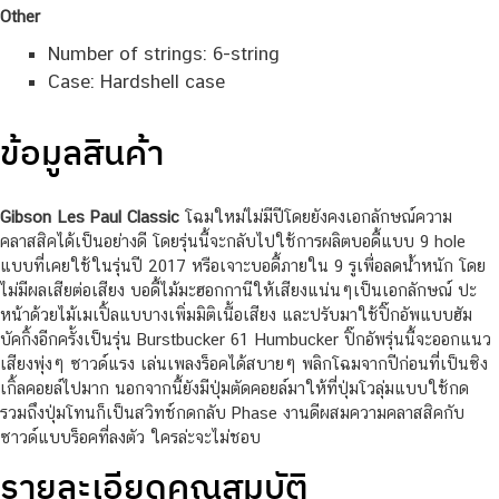
Other
Number of strings: 6-string
Case: Hardshell case
ข้อมูลสินค้า
Gibson Les Paul Classic
โฉมใหม่ไม่มีปีโดยยังคงเอกลักษณ์ความ
คลาสสิคได้เป็นอย่างดี โดยรุ่นนี้จะกลับไปใช้การผลิตบอดี้แบบ 9 hole
แบบที่เคยใช้ในรุ่นปี 2017 หรือเจาะบอดี้ภายใน 9 รูเพื่อลดน้ำหนัก โดย
ไม่มีผลเสียต่อเสียง บอดี้ไม้มะฮอกกานีให้เสียงแน่นๆเป็นเอกลักษณ์ ปะ
หน้าด้วยไม้เมเปิ้ลแบบางเพิ่มมิติเนื้อเสียง และปรับมาใช้ปิ๊กอัพแบบฮัม
บัคกิ้งอีกครั้งเป็นรุ่น Burstbucker 61 Humbucker ปิ๊กอัพรุ่นนี้จะออกแนว
เสียงพุ่งๆ ซาวด์แรง เล่นเพลงร็อคได้สบายๆ พลิกโฉมจากปีก่อนที่เป็นซิง
เกิ้ลคอยล์ไปมาก นอกจากนี้ยังมีปุ่มตัดคอยล์มาให้ที่ปุ่มโวลุ่มแบบใช้กด
รวมถึงปุ่มโทนก็เป็นสวิทช์กดกลับ Phase งานดีผสมความคลาสสิคกับ
ซาวด์แบบร็อคที่ลงตัว ใครล่ะจะไม่ชอบ
รายละเอียดคุณสมบัติ