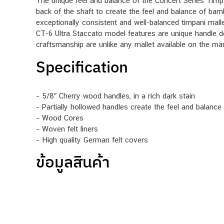
The unique feel and balance of the Concert Series Timpa
back of the shaft to create the feel and balance of bamb
exceptionally consistent and well-balanced timpani malle
CT-6 Ultra Staccato model features are unique handle de
craftsmanship are unlike any mallet available on the ma
Specification
– 5/8″ Cherry wood handles, in a rich dark stain
– Partially hollowed handles create the feel and balanc
– Wood Cores
– Woven felt liners
– High quality German felt covers
ข้อมูลสินค้า