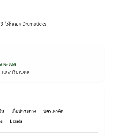
-3 ไม้กลอง Drumsticks
่วประเทศ
ทม. และปริมณฑล
งิน
เก็บปลายทาง
บัตรเครดิต
ee
Lazada