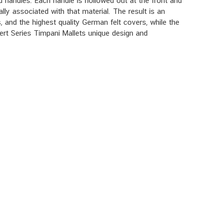
d handles. Each handle is hollowed out at the front and
ly associated with that material. The result is an
, and the highest quality German felt covers, while the
cert Series Timpani Mallets unique design and