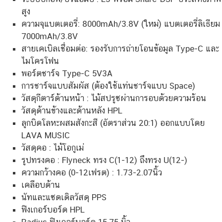
สูง
ความจุแบตเตอรี่: 8000mAh/3.8V (ใหม่) แบตเตอรี่ลิเธียม
7000mAh/3.8V
สายเคเบิลเชื่อมต่อ: รองรับการถ่ายโอนข้อมูล Type-C และ
ไมโครโฟน
พอร์ตชาร์จ Type-C 5V3A
การชาร์จแบบสัมผัส (ต้องใช้แท่นชาร์จแบบ Space)
วัสดุกีตาร์ด้านหน้า : ไม้สปรูซผ่านการอบด้วยความร้อน
วัสดุด้านข้างและด้านหลัง HPL
ลูกบิดโลหะผสมสังกะสี (อัตราส่วน 20:1) ออกแบบโดย
LAVA MUSIC
วัสดุคอ : ไม้โอกูเม่
รูปทรงคอ : Flyneck ทรง C(1-12) ถึงทรง U(12-)
ความกว้างคอ (0-12เฟรต) : 1.73-2.07นิ้ว
เคลือบด้าน
นัทและแซดเดิลวัสดุ PPS
ฟิงเกอร์บอร์ด HPL
Radius ฟิงเกอร์บอร์ด 15.75 นิ้ว