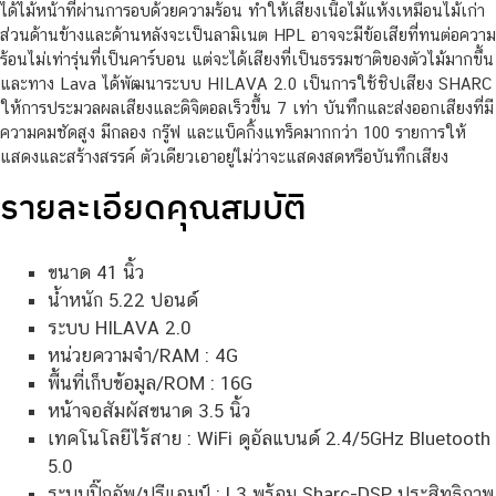
ได้ไม้หน้าที่ผ่านการอบด้วยความร้อน ทำให้เสียงเนื้อไม้แห้งเหมือนไม้เก่า
ส่วนด้านข้างและด้านหลังจะเป็นลามิเนต HPL อาจจะมีข้อเสียที่ทนต่อความ
ร้อนไม่เท่ารุ่นที่เป็นคาร์บอน แต่จะได้เสียงที่เป็นธรรมชาติของตัวไม้มากขึ้น
และทาง Lava ได้พัฒนาระบบ HILAVA 2.0 เป็นการใช้ชิปเสียง SHARC
ให้การประมวลผลเสียงและดิจิตอลเร็วขึ้น 7 เท่า บันทึกและส่งออกเสียงที่มี
ความคมชัดสูง มีกลอง กรู๊ฟ และแบ็คกิ้งแทร็คมากกว่า 100 รายการให้
แสดงและสร้างสรรค์ ตัวเดียวเอาอยู่ไม่ว่าจะแสดงสดหรือบันทึกเสียง
รายละเอียดคุณสมบัติ
ขนาด 41 นิ้ว
น้ำหนัก 5.22 ปอนด์
ระบบ HILAVA 2.0
หน่วยความจำ/RAM : 4G
พื้นที่เก็บข้อมูล/ROM : 16G
หน้าจอสัมผัสขนาด 3.5 นิ้ว
เทคโนโลยีไร้สาย : WiFi ดูอัลแบนด์ 2.4/5GHz Bluetooth
5.0
ระบบปิ๊กอัพ/ปรีแอมป์ : L3 พร้อม Sharc-DSP ประสิทธิภาพ