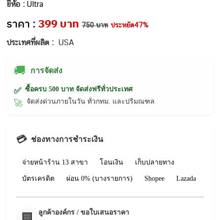
ยี่ห้อ :
Ultra
ราคา :
399 บาท
750 บาท
ประหยัด47%
USA
ประเทศที่ผลิต :
🚚
การจัดส่ง
ซื้อครบ 500 บาท จัดส่งฟรีทั่วประเทศ
✅
จัดส่งด่วนภายในวัน ทั่วกทม. และปริมณฑล
🚀
💳
ช่องทางการชำระเงิน
จ่ายหน้าร้าน 13 สาขา
โอนเงิน
เก็บปลายทาง
บัตรเครดิต
ผ่อน 0% (บางรายการ)
Shopee
Lazada
ลูกค้าองค์กร / ขอใบเสนอราคา
🏢