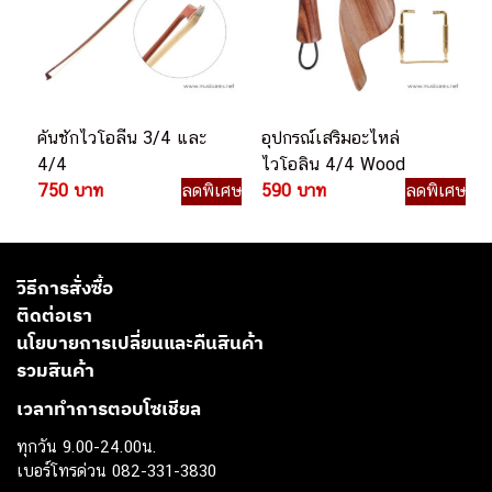
คันชักไวโอลีน 3/4 และ
อุปกรณ์เสริมอะไหล่
4/4
ไวโอลิน 4/4 Wood
750 บาท
ลดพิเศษ
590 บาท
ลดพิเศษ
วิธีการสั่งซื้อ
ติดต่อเรา
นโยบายการเปลี่ยนและคืนสินค้า
รวมสินค้า
เวลาทำการตอบโซเชียล
ทุกวัน 9.00-24.00น.
เบอร์โทรด่วน 082-331-3830