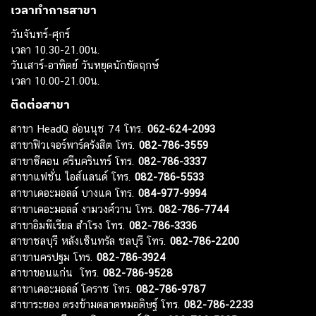
เวลาทำการสาขา
วันจันทร์-ศุกร์
เวลา 10.30-21.00น.
วันเสาร์-อาทิตย์ วันหยุดนักขัตฤกษ์
เวลา 10.00-21.00น.
ติดต่อสาขา
สาขา HeadQ อ่อนนุช 74 โทร.
062-624-2093
สาขาฟิวเจอร์พาร์ครังสิต โทร.
082-786-3559
สาขาซีคอน ศรีนครินทร์ โทร.
082-786-3337
สาขาแฟชั่น ไอส์แลนด์ โทร.
082-786-5533
สาขาเดอะมอลล์ บางแค โทร.
084-977-9994
สาขาเดอะมอลล์ งามวงศ์วาน โทร.
082-786-7744
สาขาอิมพีเรียล สำโรง โทร.
082-786-3336
สาขาชลบุรี หลังเซ็นทรัล ชลบุรี โทร.
082-786-2200
สาขานครปฐม โทร.
082-786-3924
สาขาขอนแก่น โทร.
082-786-9528
สาขาเดอะมอลล์ โคราช โทร.
082-786-9787
สาขาระยอง ตรงข้ามตลาดหมอดิษฐ์ โทร.
082-786-2233