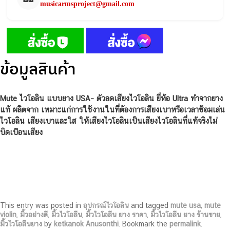
musicarmsproject@gmail.com
ข้อมูลสินค้า
Mute ไวโอลิน แบบยาง USA– ตัวลดเสียงไวโอลิน ยี่ห้อ Ultra ทำจากยาง
แท้ ผลิตจาก เหมาะแก่การใช้งานในที่ต้องการเสียงเบาหรือเวลาซ้อมเล่น
ไวโอลิน เสียงเบาและใส ให้เสียงไวโอลินเป็นเสียงไวโอลินที่แท้จริงไม่
บิดเบือนเสียง
This entry was posted in
อุปกรณ์ไวโอลิน
and tagged
mute usa
,
mute
violin
,
มิ้วอย่างดี
,
มิ้วไวโอลีน
,
มิ้วไวโอลีน ยาง ราคา
,
มิ้วไวโอลีน ยาง ร้านขาย
,
มิ้วไวโอลีนยาง
by
ketkanok Anusonthi
. Bookmark the
permalink
.