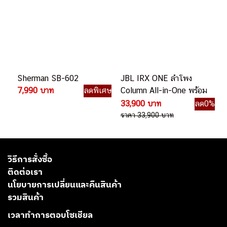
Sherman SB-602
JBL IRX ONE ลำโพง
7,990 บาท
ลดพิเศษ
Column All-in-One พร้อม
Mixer ในตัว
33,900 บาท
ลด0%
ราคา 33,900 บาท
วิธีการสั่งซื้อ
ติดต่อเรา
นโยบายการเปลี่ยนและคืนสินค้า
รวมสินค้า
เวลาทำการตอบโซเชียล