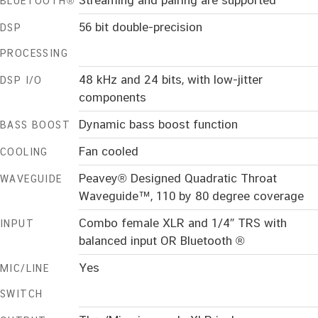
Streaming and pairing are supported
BLUETOOTH®
56 bit double-precision
DSP
PROCESSING
48 kHz and 24 bits, with low-jitter
DSP I/O
components
Dynamic bass boost function
BASS BOOST
Fan cooled
COOLING
Peavey® Designed Quadratic Throat
WAVEGUIDE
Waveguide™, 110 by 80 degree coverage
Combo female XLR and 1/4″ TRS with
INPUT
balanced input OR Bluetooth ®
Yes
MIC/LINE
SWITCH