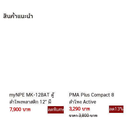
สินค้าแนะนำ
myNPE MK-12BAT ตู้
PMA Plus Compact 8
ลำโพงพลาสติก 12″ มี
ลำโพง Active
แอมป์+ไมค์ลอย
3,290 บาท
ลด13%
7,900 บาท
ลดพิเศษ
(Bluetooth) 300w
ราคา 3,800 บาท