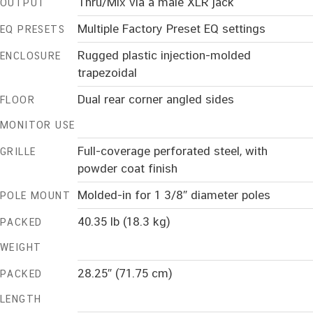
Thru/Mix via a male XLR jack
OUTPUT
Multiple Factory Preset EQ settings
EQ PRESETS
Rugged plastic injection-molded
ENCLOSURE
trapezoidal
Dual rear corner angled sides
FLOOR
MONITOR USE
Full-coverage perforated steel, with
GRILLE
powder coat finish
Molded-in for 1 3/8″ diameter poles
POLE MOUNT
40.35 lb (18.3 kg)
PACKED
WEIGHT
28.25″ (71.75 cm)
PACKED
LENGTH