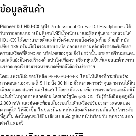
ข้อมูลสินค้า
Pioneer DJ HDJ-CX
หูฟัง Professional On-Ear DJ Headphones ได้
รับการออกแบบมาเป็นพิเศษให้มีน้ำหนักเบาและยืดหยุ่นสามารถสวมใส่
HDJ-CX ได้อย่างสบายตั้งแต่มิกซ์ครั้งแรกจนถึงครั้งสุดท้าย ด้วยน้ำหนัก
เพียง 136 กรัมเมื่อไม่รวมสายเคเบิล ออกแบบตามหลักสรีรศาสตร์เพื่อลด
ความเครียดที่ศีรษะ คอ หรือไหล่ของคุณ ยิ่งไปกว่านั้น สายคาดศีรษะสแตน
เลสสตีลยังมีโครงสร้างคล้ายบันไดเพื่อความยืดหยุ่นเป็นพิเศษและต้านทาน
แรงกด คุณจึงสามารถหาขนาดที่พอดีได้อย่างง่ายดาย
ไดอะแฟรมฟิล์มคอมโพสิต PEEK-PU-PEEK ใหม่ให้เสียงที่กระชับพร้อม
การตอบสนองความถี่ 5 Hz ถึง 30 kHz ซึ่งหมายความว่าคุณสามารถได้ยิน
เสียงลูกเตะ สแนร์ และไฮแฮทได้อย่างชัดเจน เพื่อการตรวจสอบและมิกซ์ที่
แม่นยำในทุกสภาพแวดล้อม ไดรเวอร์ยูนิต φ35 มม. รับรู้กำลังอินพุตสูงถึง
2,000 mW และช่องสะท้อนเสียงเบสในตัวเครื่องปรับปรุงการตอบสนอง
ความถี่ต่ำให้ดียิ่งขึ้น ในขณะที่ฉนวนกันเสียงสร้างฉนวนกันเสียงในระดับ
ที่สูงขึ้น ดังนั้นคุณจะได้ยินเสียงเบสเต็มรูปแบบไปพร้อมกับ ทุกความแตก
ต่างในดนตรี