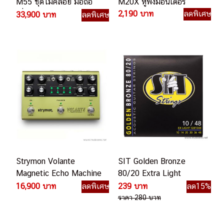
M55 ชุดไมค์ลอย มือถือ
M20X หูฟังมอนิเตอร์
เดี่ยว ย่าน UHF
2,190 บาท
ลดพิเศษ
33,900 บาท
ลดพิเศษ
Strymon Volante
SIT Golden Bronze
Magnetic Echo Machine
80/20 Extra Light
เอฟเฟคกีตาร์ไฟฟ้า
GB1048 สายกีตาร์โปร่ง
16,900 บาท
ลดพิเศษ
239 บาท
ลด15%
ราคา 280 บาท