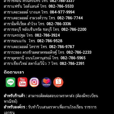
สาขาซีคอน ศรีนครินทร์ โทร.
082-786-3337
สาขาแฟชั่น ไอส์แลนด์ โทร.
082-786-5533
สาขาเดอะมอลล์ บางแค โทร.
084-977-9994
สาขาเดอะมอลล์ งามวงศ์วาน โทร.
082-786-7744
สาขาอิมพีเรียล สำโรง โทร.
082-786-3336
สาขาชลบุรี หลังเซ็นทรัล ชลบุรี โทร.
082-786-2200
สาขานครปฐม โทร.
082-786-3924
สาขาขอนแก่น โทร.
082-786-9528
สาขาเดอะมอลล์ โคราช โทร.
082-786-9787
สาขาระยอง ตรงข้ามตลาดหมอดิษฐ์ โทร.
082-786-2233
สาขาอุดรธานี ถนนโภคานุสรณ์ โทร.
082-786-5965
สาขาเชียงใหม่ สตาร์เอวีนิว 7 โทร.
082-786-2391
ติดตามเรา
สำหรับร้านค้า :
สามารถติดต่อสอบถามราคาส่ง (ต้องมีทะเบียน
พาณิชย์)
สำหรับองค์กร :
รับทำใบเสนอราคาเพื่องานโรงเรียน ราชการ
เอกชน