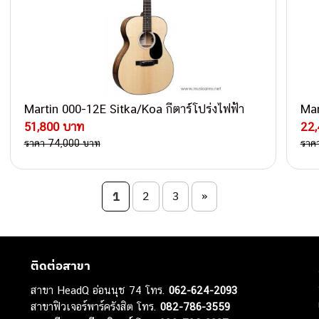
Martin 000-12E Sitka/Koa กีตาร์โปร่งไฟฟ้า
Mar
51,800 บาท
22,
ราคา 74,000 บาท
ราค
1
2
3
»
ติดต่อสาขา
สาขา HeadQ อ่อนนุช 74 โทร.
062-624-2093
สาขาฟิวเจอร์พาร์ครังสิต โทร.
082-786-3559