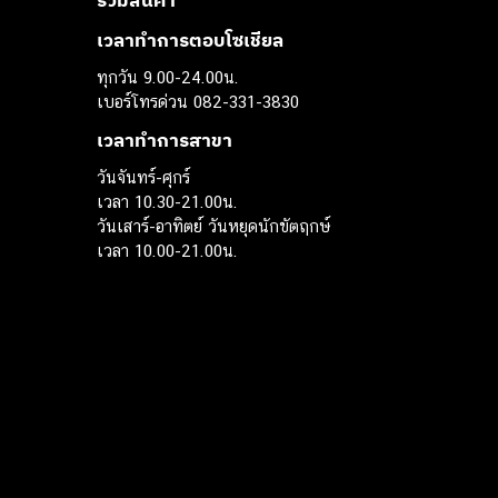
รวมสินค้า
เวลาทำการตอบโซเชียล
ทุกวัน 9.00-24.00น.
เบอร์โทรด่วน 082-331-3830
เวลาทำการสาขา
วันจันทร์-ศุกร์
เวลา 10.30-21.00น.
วันเสาร์-อาทิตย์ วันหยุดนักขัตฤกษ์
เวลา 10.00-21.00น.