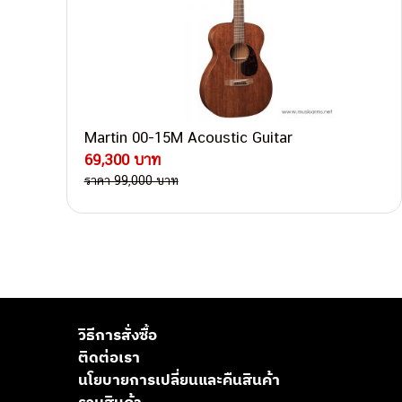
Martin 00-15M Acoustic Guitar
69,300 บาท
ราคา 99,000 บาท
Post navigation
วิธีการสั่งซื้อ
ติดต่อเรา
นโยบายการเปลี่ยนและคืนสินค้า