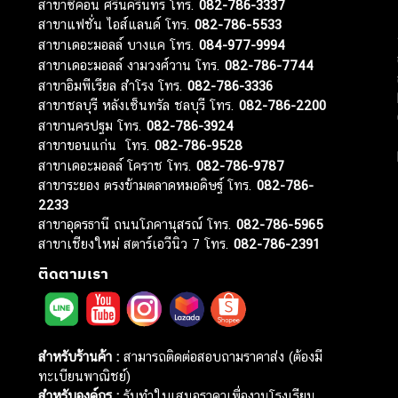
สาขาซีคอน ศรีนครินทร์ โทร.
082-786-3337
สาขาแฟชั่น ไอส์แลนด์ โทร.
082-786-5533
สาขาเดอะมอลล์ บางแค โทร.
084-977-9994
สาขาเดอะมอลล์ งามวงศ์วาน โทร.
082-786-7744
สาขาอิมพีเรียล สำโรง โทร.
082-786-3336
สาขาชลบุรี หลังเซ็นทรัล ชลบุรี โทร.
082-786-2200
สาขานครปฐม โทร.
082-786-3924
สาขาขอนแก่น โทร.
082-786-9528
สาขาเดอะมอลล์ โคราช โทร.
082-786-9787
สาขาระยอง ตรงข้ามตลาดหมอดิษฐ์ โทร.
082-786-
2233
สาขาอุดรธานี ถนนโภคานุสรณ์ โทร.
082-786-5965
สาขาเชียงใหม่ สตาร์เอวีนิว 7 โทร.
082-786-2391
ติดตามเรา
สำหรับร้านค้า :
สามารถติดต่อสอบถามราคาส่ง (ต้องมี
ทะเบียนพาณิชย์)
สำหรับองค์กร :
รับทำใบเสนอราคาเพื่องานโรงเรียน