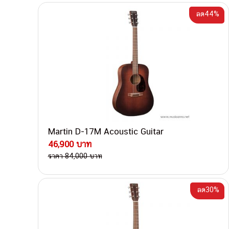
ลด44%
Martin D-17M Acoustic Guitar
46,900 บาท
ราคา 84,000 บาท
ลด30%