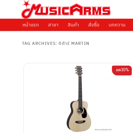
ศูนย์รวมครื่องดนตรีทุกชนิด ตั้งแต่เริ่มต้นถึงมืออาชีพ
Music Arms
หน้าแรก
Skip to primary content
Skip to secondary content
สาขา
สินค้า
สั่งซื้อ
บทความ
TAG ARCHIVES:
กีต้าร์ MARTIN
ลด30%