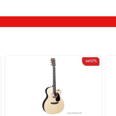
ลด50%