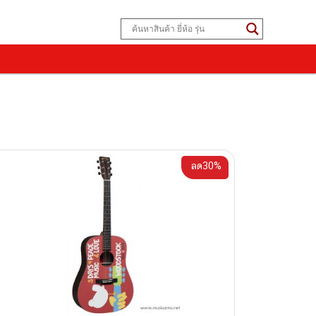
ลด30%